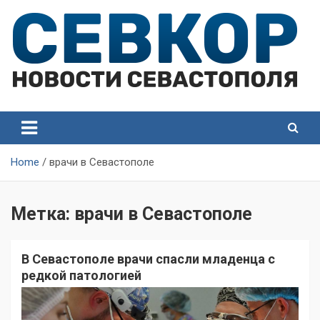
Skip
to
content
СевКор — Самые главные и актуальные новости
СевКор — Новости
Севастополя
Севастополя
Home
врачи в Севастополе
Метка:
врачи в Севастополе
В Севастополе врачи спасли младенца с
редкой патологией