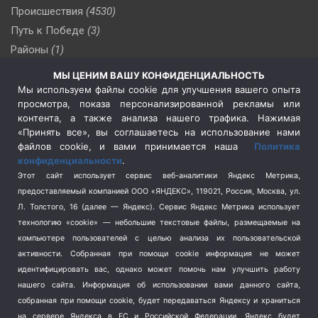
Происшествия
(4530)
Путь к Победе
(3)
Районы
(1)
Россия
(510)
МЫ ЦЕНИМ ВАШУ КОНФИДЕНЦИАЛЬНОСТЬ
Сельское хозяйство
(3)
Мы используем файлы cookie для улучшения вашего опыта
просмотра, показа персонализированной рекламы или
Социальная политика
(3)
контента, а также анализа нашего трафика. Нажимая
Спецоперация в Украине
(657)
«Принять все», вы соглашаетесь на использование нами
Спецоперация на Украине
(404)
файлов cookie, и вами принимается наша
Политика
конфиденциальности
.
Спорт
(740)
Этот сайт использует сервис веб-аналитики Яндекс Метрика,
Тема недели
(210)
предоставляемый компанией ООО «ЯНДЕКС», 119021, Россия, Москва, ул.
Терроризм
(1)
Л. Толстого, 16 (далее — Яндекс). Сервис Яндекс Метрика использует
Транспорт
(262)
технологию «cookie» — небольшие текстовые файлы, размещаемые на
компьютере пользователей с целью анализа их пользовательской
Туризм
(178)
активности.
Собранная при помощи cookie информация не может
Флот
(76)
идентифицировать вас, однако может помочь нам улучшить работу
Цены
(2)
нашего сайта. Информация об использовании вами данного сайта,
Школа и спорт
(2)
собранная при помощи cookie, будет передаваться Яндексу и храниться
Экология
(8)
на сервере Яндекса в ЕС и Российской Федерации. Яндекс будет