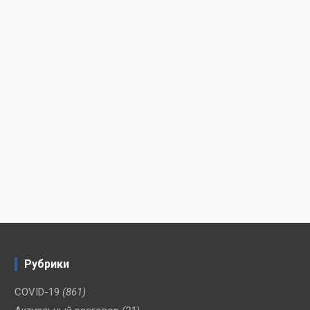
Рубрики
COVID-19
(861)