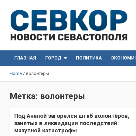
Skip
to
content
СевКор — Самые главные и актуальные новости
СевКор — Новости
Севастополя
ГЛАВНАЯ
ГОРОД
ПОЛИТИКА
ЭКОНОМИ
Севастополя
Home
волонтеры
Метка:
волонтеры
Под Анапой загорелся штаб волонтёров,
занятых в ликвидации последствий
мазутной катастрофы