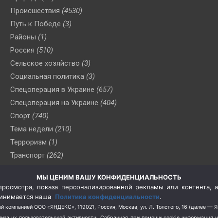
Происшествия
(4530)
Путь к Победе
(3)
Районы
(1)
Россия
(510)
Сельское хозяйство
(3)
Социальная политика
(3)
Спецоперация в Украине
(657)
Спецоперация на Украине
(404)
Спорт
(740)
Тема недели
(210)
Терроризм
(1)
Транспорт
(262)
Туризм
(178)
МЫ ЦЕНИМ ВАШУ КОНФИДЕНЦИАЛЬНОСТЬ
Флот
(76)
росмотра, показа персонализированной рекламы или контента, а
Цены
(2)
принимается наша
Политика конфиденциальности
.
Школа и спорт
(2)
й компанией ООО «ЯНДЕКС», 119021, Россия, Москва, ул. Л. Толстого, 16 (далее — 
за их пользовательской активности.
Собранная при помощи cookie информация 