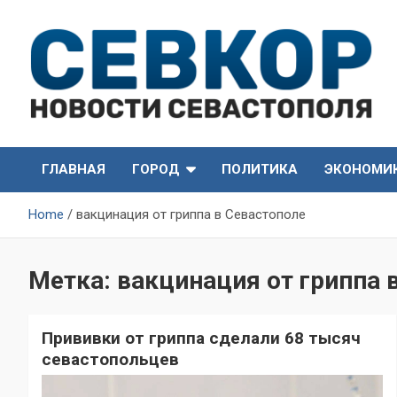
Skip
to
content
СевКор — Самые главные и актуальные новости
СевКор — Новости
Севастополя
ГЛАВНАЯ
ГОРОД
ПОЛИТИКА
ЭКОНОМИ
Севастополя
Home
вакцинация от гриппа в Севастополе
Метка:
вакцинация от гриппа 
Прививки от гриппа сделали 68 тысяч
севастопольцев