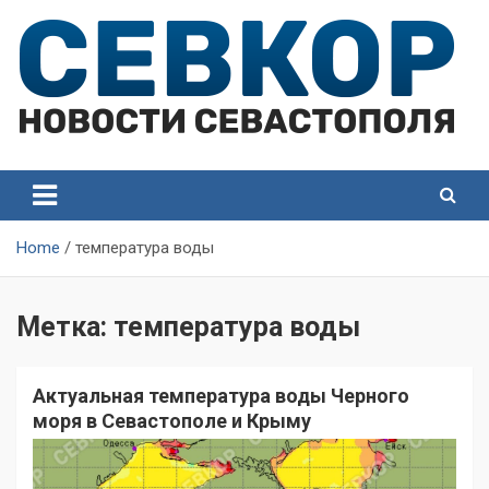
Skip
to
content
СевКор — Самые главные и актуальные новости
СевКор — Новости
Севастополя
Севастополя
Home
температура воды
Метка:
температура воды
Актуальная температура воды Черного
моря в Севастополе и Крыму