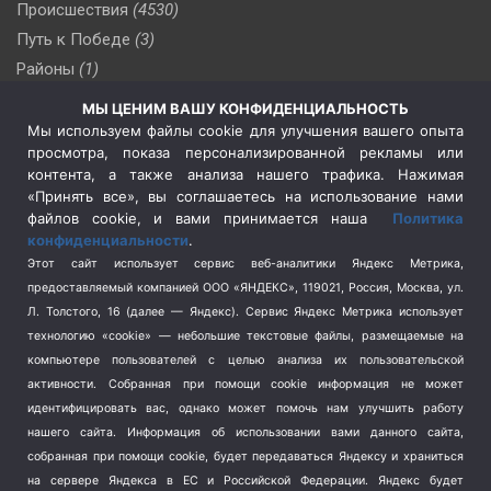
Происшествия
(4530)
Путь к Победе
(3)
Районы
(1)
Россия
(510)
МЫ ЦЕНИМ ВАШУ КОНФИДЕНЦИАЛЬНОСТЬ
Сельское хозяйство
(3)
Мы используем файлы cookie для улучшения вашего опыта
просмотра, показа персонализированной рекламы или
Социальная политика
(3)
контента, а также анализа нашего трафика. Нажимая
Спецоперация в Украине
(657)
«Принять все», вы соглашаетесь на использование нами
Спецоперация на Украине
(404)
файлов cookie, и вами принимается наша
Политика
конфиденциальности
.
Спорт
(740)
Этот сайт использует сервис веб-аналитики Яндекс Метрика,
Тема недели
(210)
предоставляемый компанией ООО «ЯНДЕКС», 119021, Россия, Москва, ул.
Терроризм
(1)
Л. Толстого, 16 (далее — Яндекс). Сервис Яндекс Метрика использует
Транспорт
(262)
технологию «cookie» — небольшие текстовые файлы, размещаемые на
компьютере пользователей с целью анализа их пользовательской
Туризм
(178)
активности.
Собранная при помощи cookie информация не может
Флот
(76)
идентифицировать вас, однако может помочь нам улучшить работу
Цены
(2)
нашего сайта. Информация об использовании вами данного сайта,
Школа и спорт
(2)
собранная при помощи cookie, будет передаваться Яндексу и храниться
на сервере Яндекса в ЕС и Российской Федерации. Яндекс будет
Экология
(8)