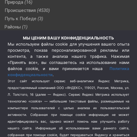
Природа
(16)
Происшествия
(4530)
Путь к Победе
(3)
Районы
(1)
Россия
(510)
МЫ ЦЕНИМ ВАШУ КОНФИДЕНЦИАЛЬНОСТЬ
Сельское хозяйство
(3)
Мы используем файлы cookie для улучшения вашего опыта
просмотра, показа персонализированной рекламы или
Социальная политика
(3)
контента, а также анализа нашего трафика. Нажимая
Спецоперация в Украине
(657)
«Принять все», вы соглашаетесь на использование нами
Спецоперация на Украине
(404)
файлов cookie, и вами принимается наша
Политика
конфиденциальности
.
Спорт
(740)
Этот сайт использует сервис веб-аналитики Яндекс Метрика,
Тема недели
(210)
предоставляемый компанией ООО «ЯНДЕКС», 119021, Россия, Москва, ул.
Терроризм
(1)
Л. Толстого, 16 (далее — Яндекс). Сервис Яндекс Метрика использует
Транспорт
(262)
технологию «cookie» — небольшие текстовые файлы, размещаемые на
компьютере пользователей с целью анализа их пользовательской
Туризм
(178)
активности.
Собранная при помощи cookie информация не может
Флот
(76)
идентифицировать вас, однако может помочь нам улучшить работу
Цены
(2)
нашего сайта. Информация об использовании вами данного сайта,
Школа и спорт
(2)
собранная при помощи cookie, будет передаваться Яндексу и храниться