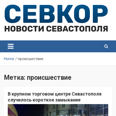
Skip
to
content
СевКор — Самые главные и актуальные новости
СевКор — Новости
Севастополя
Севастополя
Home
происшествие
Метка:
происшествие
В крупном торговом центре Севастополя
случилось короткое замыкание