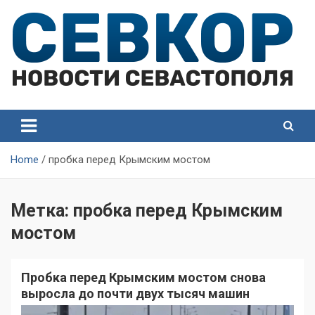
Skip
to
content
СевКор — Самые главные и актуальные новости
СевКор — Новости
Севастополя
Севастополя
Home
пробка перед Крымским мостом
Метка:
пробка перед Крымским
мостом
Пробка перед Крымским мостом снова
выросла до почти двух тысяч машин