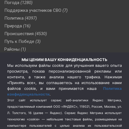
Погода
(1280)
Поддержка участников СВО
(7)
Политика
(4397)
Природа
(16)
Происшествия
(4530)
Путь к Победе
(3)
Районы
(1)
Россия
(510)
МЫ ЦЕНИМ ВАШУ КОНФИДЕНЦИАЛЬНОСТЬ
Сельское хозяйство
(3)
Мы используем файлы cookie для улучшения вашего опыта
просмотра, показа персонализированной рекламы или
Социальная политика
(3)
контента, а также анализа нашего трафика. Нажимая
Спецоперация в Украине
(657)
«Принять все», вы соглашаетесь на использование нами
Спецоперация на Украине
(404)
файлов cookie, и вами принимается наша
Политика
конфиденциальности
.
Спорт
(740)
Этот сайт использует сервис веб-аналитики Яндекс Метрика,
Тема недели
(210)
предоставляемый компанией ООО «ЯНДЕКС», 119021, Россия, Москва, ул.
Терроризм
(1)
Л. Толстого, 16 (далее — Яндекс). Сервис Яндекс Метрика использует
Транспорт
(262)
технологию «cookie» — небольшие текстовые файлы, размещаемые на
компьютере пользователей с целью анализа их пользовательской
Туризм
(178)