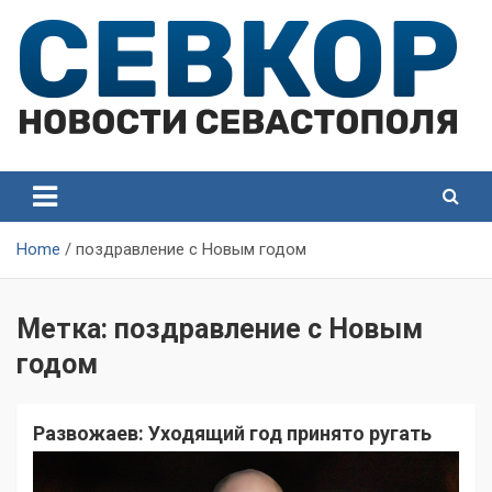
Skip
to
content
СевКор — Самые главные и актуальные новости
СевКор — Новости
Севастополя
Севастополя
Home
поздравление с Новым годом
Метка:
поздравление с Новым
годом
Развожаев: Уходящий год принято ругать