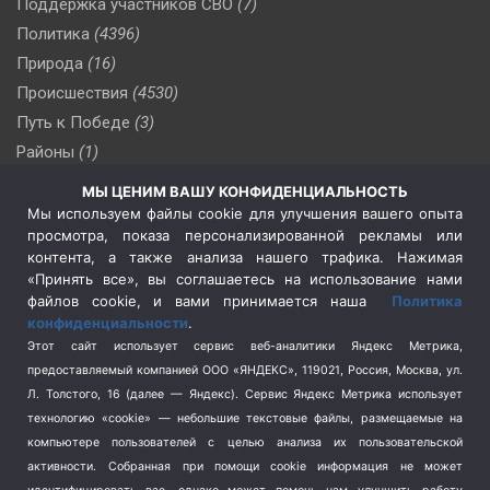
Поддержка участников СВО
(7)
Политика
(4396)
Природа
(16)
Происшествия
(4530)
Путь к Победе
(3)
Районы
(1)
Россия
(510)
МЫ ЦЕНИМ ВАШУ КОНФИДЕНЦИАЛЬНОСТЬ
Сельское хозяйство
(3)
Мы используем файлы cookie для улучшения вашего опыта
просмотра, показа персонализированной рекламы или
Социальная политика
(3)
контента, а также анализа нашего трафика. Нажимая
Спецоперация в Украине
(657)
«Принять все», вы соглашаетесь на использование нами
Спецоперация на Украине
(404)
файлов cookie, и вами принимается наша
Политика
конфиденциальности
.
Спорт
(740)
Этот сайт использует сервис веб-аналитики Яндекс Метрика,
Тема недели
(210)
предоставляемый компанией ООО «ЯНДЕКС», 119021, Россия, Москва, ул.
Терроризм
(1)
Л. Толстого, 16 (далее — Яндекс). Сервис Яндекс Метрика использует
Транспорт
(262)
технологию «cookie» — небольшие текстовые файлы, размещаемые на
компьютере пользователей с целью анализа их пользовательской
Туризм
(178)
активности.
Собранная при помощи cookie информация не может
Флот
(76)