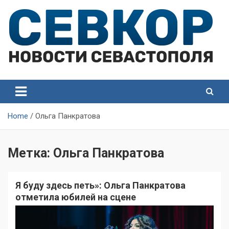
Skip
to
content
СевКор — Самые главные и актуальные новости
СевКор — Новости
Севастополя
Севастополя
Home
Ольга Панкратова
Метка:
Ольга Панкратова
Я буду здесь петь»: Ольга Панкратова
отметила юбилей на сцене