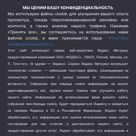
Россия
(510)
МЫ ЦЕНИМ ВАШУ КОНФИДЕНЦИАЛЬНОСТЬ
Сельское хозяйство
(3)
Мы используем файлы cookie для улучшения вашего опыта
просмотра, показа персонализированной рекламы или
Социальная политика
(3)
контента, а также анализа нашего трафика. Нажимая
Спецоперация в Украине
(657)
«Принять все», вы соглашаетесь на использование нами
Спецоперация на Украине
(404)
файлов cookie, и вами принимается наша
Политика
конфиденциальности
.
Спорт
(740)
Этот сайт использует сервис веб-аналитики Яндекс Метрика,
Тема недели
(210)
предоставляемый компанией ООО «ЯНДЕКС», 119021, Россия, Москва, ул.
Терроризм
(1)
Л. Толстого, 16 (далее — Яндекс). Сервис Яндекс Метрика использует
Транспорт
(262)
технологию «cookie» — небольшие текстовые файлы, размещаемые на
компьютере пользователей с целью анализа их пользовательской
Туризм
(178)
активности.
Собранная при помощи cookie информация не может
Флот
(76)
идентифицировать вас, однако может помочь нам улучшить работу
Цены
(2)
нашего сайта. Информация об использовании вами данного сайта,
Школа и спорт
(2)
собранная при помощи cookie, будет передаваться Яндексу и храниться
на сервере Яндекса в ЕС и Российской Федерации. Яндекс будет
Экология
(8)
обрабатывать эту информацию для оценки использования вами сайта,
Экономика
(1172)
составления для нас отчетов о деятельности нашего сайта, и
предоставления других услуг. Яндекс обрабатывает эту информацию в
Мы в соцсетях