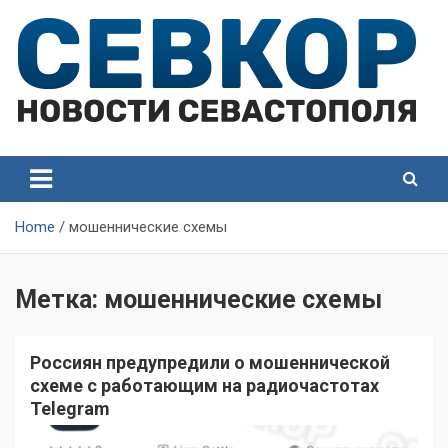
Skip
to
content
СевКор — Самые главные и актуальные новости
СевКор — Новости
Севастополя
Севастополя
Home
мошеннические схемы
Метка:
мошеннические схемы
Россиян предупредили о мошеннической
схеме с работающим на радиочастотах
Telegram