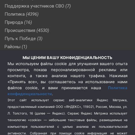
Поддержка участников СВО
(7)
Политика
(4396)
Природа
(16)
Происшествия
(4530)
Путь к Победе
(3)
Районы
(1)
Россия
(510)
МЫ ЦЕНИМ ВАШУ КОНФИДЕНЦИАЛЬНОСТЬ
Сельское хозяйство
(3)
Мы используем файлы cookie для улучшения вашего опыта
просмотра, показа персонализированной рекламы или
Социальная политика
(3)
контента, а также анализа нашего трафика. Нажимая
Спецоперация в Украине
(657)
«Принять все», вы соглашаетесь на использование нами
Спецоперация на Украине
(404)
файлов cookie, и вами принимается наша
Политика
конфиденциальности
.
Спорт
(740)
Этот сайт использует сервис веб-аналитики Яндекс Метрика,
Тема недели
(210)
предоставляемый компанией ООО «ЯНДЕКС», 119021, Россия, Москва, ул.
Терроризм
(1)
Л. Толстого, 16 (далее — Яндекс). Сервис Яндекс Метрика использует
Транспорт
(262)
технологию «cookie» — небольшие текстовые файлы, размещаемые на
компьютере пользователей с целью анализа их пользовательской
Туризм
(178)
активности.
Собранная при помощи cookie информация не может