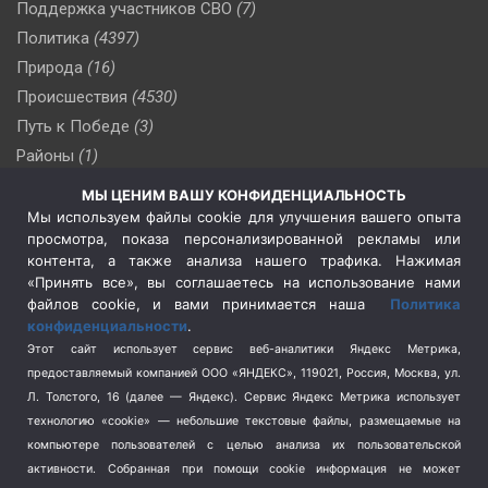
Поддержка участников СВО
(7)
Политика
(4397)
Природа
(16)
Происшествия
(4530)
Путь к Победе
(3)
Районы
(1)
Россия
(510)
МЫ ЦЕНИМ ВАШУ КОНФИДЕНЦИАЛЬНОСТЬ
Сельское хозяйство
(3)
Мы используем файлы cookie для улучшения вашего опыта
просмотра, показа персонализированной рекламы или
Социальная политика
(3)
контента, а также анализа нашего трафика. Нажимая
Спецоперация в Украине
(657)
«Принять все», вы соглашаетесь на использование нами
Спецоперация на Украине
(404)
файлов cookie, и вами принимается наша
Политика
конфиденциальности
.
Спорт
(740)
Этот сайт использует сервис веб-аналитики Яндекс Метрика,
Тема недели
(210)
предоставляемый компанией ООО «ЯНДЕКС», 119021, Россия, Москва, ул.
Терроризм
(1)
Л. Толстого, 16 (далее — Яндекс). Сервис Яндекс Метрика использует
Транспорт
(262)
технологию «cookie» — небольшие текстовые файлы, размещаемые на
компьютере пользователей с целью анализа их пользовательской
Туризм
(178)
активности.
Собранная при помощи cookie информация не может
Флот
(76)