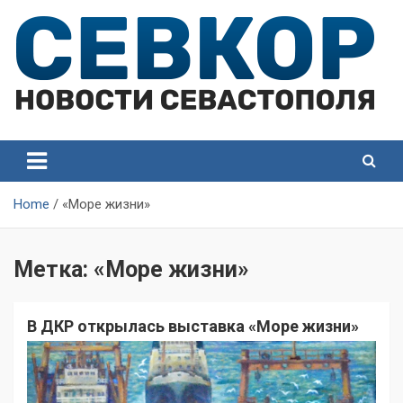
Skip
to
content
СевКор — Самые главные и актуальные новости
СевКор — Новости
Севастополя
Севастополя
Home
«Море жизни»
Метка:
«Море жизни»
В ДКР открылась выставка «Море жизни»