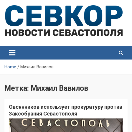
Skip
to
content
СевКор — Самые главные и актуальные новости
СевКор — Новости
Севастополя
Севастополя
Home
Михаил Вавилов
Метка:
Михаил Вавилов
Овсянников использует прокуратуру против
Заксобрания Севастополя