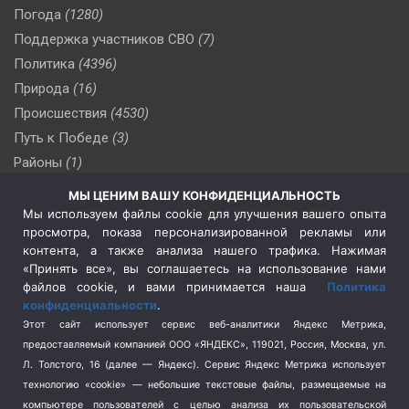
Погода
(1280)
Поддержка участников СВО
(7)
Политика
(4396)
Природа
(16)
Происшествия
(4530)
Путь к Победе
(3)
Районы
(1)
Россия
(510)
МЫ ЦЕНИМ ВАШУ КОНФИДЕНЦИАЛЬНОСТЬ
Сельское хозяйство
(3)
Мы используем файлы cookie для улучшения вашего опыта
просмотра, показа персонализированной рекламы или
Социальная политика
(3)
контента, а также анализа нашего трафика. Нажимая
Спецоперация в Украине
(657)
«Принять все», вы соглашаетесь на использование нами
Спецоперация на Украине
(404)
файлов cookie, и вами принимается наша
Политика
конфиденциальности
.
Спорт
(740)
Этот сайт использует сервис веб-аналитики Яндекс Метрика,
Тема недели
(210)
предоставляемый компанией ООО «ЯНДЕКС», 119021, Россия, Москва, ул.
Терроризм
(1)
Л. Толстого, 16 (далее — Яндекс). Сервис Яндекс Метрика использует
Транспорт
(262)
технологию «cookie» — небольшие текстовые файлы, размещаемые на
компьютере пользователей с целью анализа их пользовательской
Туризм
(178)