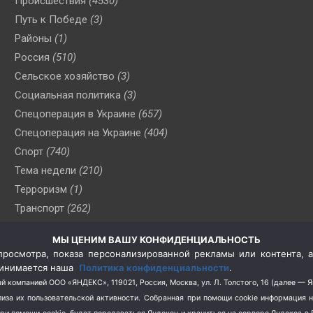
Происшествия
(4530)
Путь к Победе
(3)
Районы
(1)
Россия
(510)
Сельское хозяйство
(3)
Социальная политика
(3)
Спецоперация в Украине
(657)
Спецоперация на Украине
(404)
Спорт
(740)
Тема недели
(210)
Терроризм
(1)
Транспорт
(262)
Туризм
(178)
МЫ ЦЕНИМ ВАШУ КОНФИДЕНЦИАЛЬНОСТЬ
Флот
(76)
росмотра, показа персонализированной рекламы или контента, а
Цены
(2)
принимается наша
Политика конфиденциальности
.
Школа и спорт
(2)
й компанией ООО «ЯНДЕКС», 119021, Россия, Москва, ул. Л. Толстого, 16 (далее — 
за их пользовательской активности.
Собранная при помощи cookie информация 
Экология
(8)