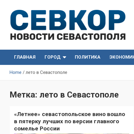
Skip
to
content
СевКор — Самые главные и актуальные новости
СевКор — Новости
Севастополя
ГЛАВНАЯ
ГОРОД
ПОЛИТИКА
ЭКОНОМИ
Севастополя
Home
лето в Севастополе
Метка:
лето в Севастополе
«Летнее» севастопольское вино вошло
в пятерку лучших по версии главного
сомелье России