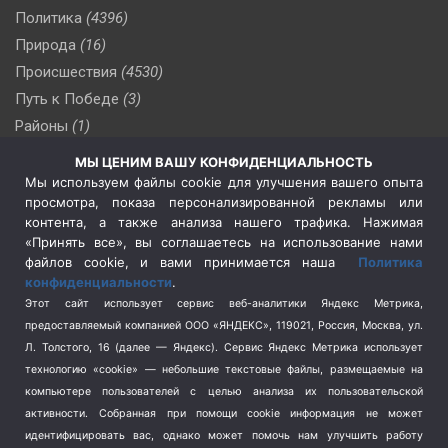
Политика
(4396)
Природа
(16)
Происшествия
(4530)
Путь к Победе
(3)
Районы
(1)
Россия
(510)
МЫ ЦЕНИМ ВАШУ КОНФИДЕНЦИАЛЬНОСТЬ
Сельское хозяйство
(3)
Мы используем файлы cookie для улучшения вашего опыта
просмотра, показа персонализированной рекламы или
Социальная политика
(3)
контента, а также анализа нашего трафика. Нажимая
Спецоперация в Украине
(657)
«Принять все», вы соглашаетесь на использование нами
Спецоперация на Украине
(404)
файлов cookie, и вами принимается наша
Политика
конфиденциальности
.
Спорт
(740)
Этот сайт использует сервис веб-аналитики Яндекс Метрика,
Тема недели
(210)
предоставляемый компанией ООО «ЯНДЕКС», 119021, Россия, Москва, ул.
Терроризм
(1)
Л. Толстого, 16 (далее — Яндекс). Сервис Яндекс Метрика использует
Транспорт
(262)
технологию «cookie» — небольшие текстовые файлы, размещаемые на
компьютере пользователей с целью анализа их пользовательской
Туризм
(178)
активности.
Собранная при помощи cookie информация не может
Флот
(76)
идентифицировать вас, однако может помочь нам улучшить работу