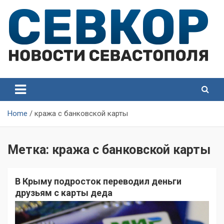
Skip
to
content
СевКор — Самые главные и актуальные новости
СевКор — Новости
Севастополя
Севастополя
Home
кража с банковской карты
Метка:
кража с банковской карты
В Крыму подросток переводил деньги
друзьям с карты деда