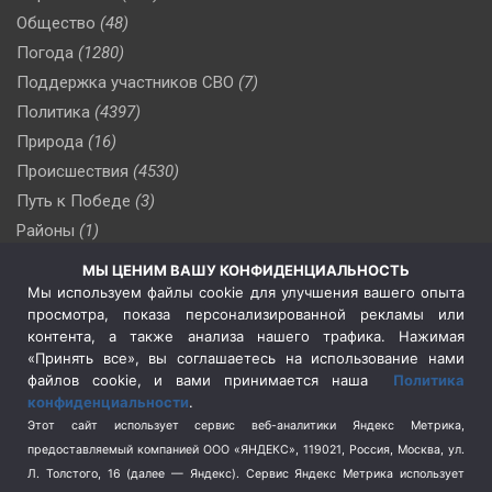
Общество
(48)
Погода
(1280)
Поддержка участников СВО
(7)
Политика
(4397)
Природа
(16)
Происшествия
(4530)
Путь к Победе
(3)
Районы
(1)
Россия
(510)
МЫ ЦЕНИМ ВАШУ КОНФИДЕНЦИАЛЬНОСТЬ
Сельское хозяйство
(3)
Мы используем файлы cookie для улучшения вашего опыта
просмотра, показа персонализированной рекламы или
Социальная политика
(3)
контента, а также анализа нашего трафика. Нажимая
Спецоперация в Украине
(657)
«Принять все», вы соглашаетесь на использование нами
Спецоперация на Украине
(404)
файлов cookie, и вами принимается наша
Политика
конфиденциальности
.
Спорт
(740)
Этот сайт использует сервис веб-аналитики Яндекс Метрика,
Тема недели
(210)
предоставляемый компанией ООО «ЯНДЕКС», 119021, Россия, Москва, ул.
Терроризм
(1)
Л. Толстого, 16 (далее — Яндекс). Сервис Яндекс Метрика использует