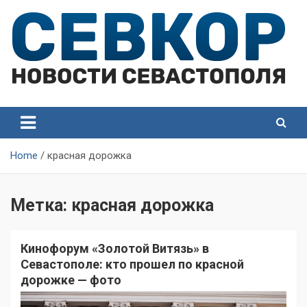
Skip
to
content
СевКор — Самые главные и актуальные новости
СевКор — Новости
Севастополя
Севастополя
Home
красная дорожка
Метка:
красная дорожка
Кинофорум «Золотой Витязь» в
Севастополе: кто прошел по красной
дорожке — фото