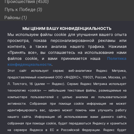
Происшествия
(4530)
Путь к Победе
(3)
Районы
(1)
Россия
(510)
МЫ ЦЕНИМ ВАШУ КОНФИДЕНЦИАЛЬНОСТЬ
Сельское хозяйство
(3)
Мы используем файлы cookie для улучшения вашего опыта
просмотра, показа персонализированной рекламы или
Социальная политика
(3)
контента, а также анализа нашего трафика. Нажимая
Спецоперация в Украине
(657)
«Принять все», вы соглашаетесь на использование нами
Спецоперация на Украине
(404)
файлов cookie, и вами принимается наша
Политика
конфиденциальности
.
Спорт
(740)
Этот сайт использует сервис веб-аналитики Яндекс Метрика,
Тема недели
(210)
предоставляемый компанией ООО «ЯНДЕКС», 119021, Россия, Москва, ул.
Терроризм
(1)
Л. Толстого, 16 (далее — Яндекс). Сервис Яндекс Метрика использует
Транспорт
(262)
технологию «cookie» — небольшие текстовые файлы, размещаемые на
компьютере пользователей с целью анализа их пользовательской
Туризм
(178)
активности.
Собранная при помощи cookie информация не может
Флот
(76)
идентифицировать вас, однако может помочь нам улучшить работу
Цены
(2)
нашего сайта. Информация об использовании вами данного сайта,
Школа и спорт
(2)
собранная при помощи cookie, будет передаваться Яндексу и храниться
на сервере Яндекса в ЕС и Российской Федерации. Яндекс будет
Экология
(8)