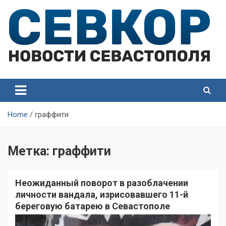
Skip
to
content
СевКор — Самые главные и актуальные новости
СевКор — Новости
Севастополя
Севастополя
Home
граффити
Метка:
граффити
Неожиданный поворот в разоблачении
личности вандала, изрисовавшего 11-й
береговую батарею в Севастополе