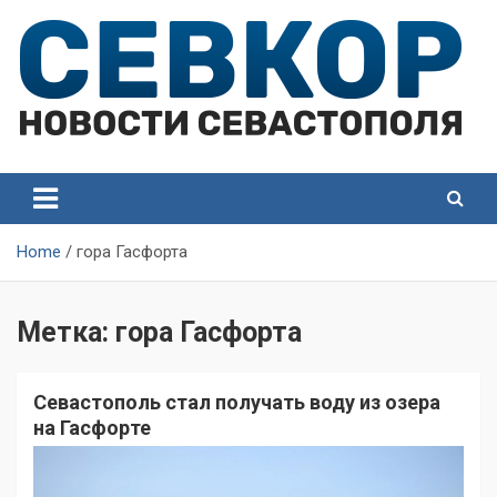
Skip
to
content
СевКор — Самые главные и актуальные новости
СевКор — Новости
Севастополя
Севастополя
Home
гора Гасфорта
Метка:
гора Гасфорта
Севастополь стал получать воду из озера
на Гасфорте