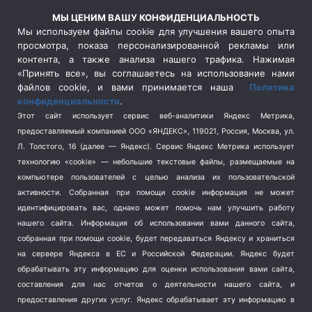
Россия
(510)
МЫ ЦЕНИМ ВАШУ КОНФИДЕНЦИАЛЬНОСТЬ
Сельское хозяйство
(3)
Мы используем файлы cookie для улучшения вашего опыта
просмотра, показа персонализированной рекламы или
Социальная политика
(3)
контента, а также анализа нашего трафика. Нажимая
Спецоперация в Украине
(657)
«Принять все», вы соглашаетесь на использование нами
Спецоперация на Украине
(404)
файлов cookie, и вами принимается наша
Политика
конфиденциальности
.
Спорт
(740)
Этот сайт использует сервис веб-аналитики Яндекс Метрика,
Тема недели
(210)
предоставляемый компанией ООО «ЯНДЕКС», 119021, Россия, Москва, ул.
Терроризм
(1)
Л. Толстого, 16 (далее — Яндекс). Сервис Яндекс Метрика использует
Транспорт
(262)
технологию «cookie» — небольшие текстовые файлы, размещаемые на
компьютере пользователей с целью анализа их пользовательской
Туризм
(178)
активности.
Собранная при помощи cookie информация не может
Флот
(76)
идентифицировать вас, однако может помочь нам улучшить работу
Цены
(2)
нашего сайта. Информация об использовании вами данного сайта,
Школа и спорт
(2)
собранная при помощи cookie, будет передаваться Яндексу и храниться
Экология
(8)
на сервере Яндекса в ЕС и Российской Федерации. Яндекс будет
обрабатывать эту информацию для оценки использования вами сайта,
Экономика
(1172)
составления для нас отчетов о деятельности нашего сайта, и
предоставления других услуг. Яндекс обрабатывает эту информацию в
Мы в соцсетях