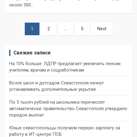
около 300…
Пагинация
1
2
…
5
Next
записей
Свежие записи
На 10% больше: ЛДПР предлагает увеличить пенсии
учителям, врачам и соцработникам
Возле школ и детсадов Севастополя начнут
устанавливать дополнительные укрытия
По 5 тысяч рублей на школьника перечислят
автоматически: правительство Севастополя утвердило
порядок выплат
Юные севастопольцы получили первую зарплату за
работу в ИТ-центре ПСБ