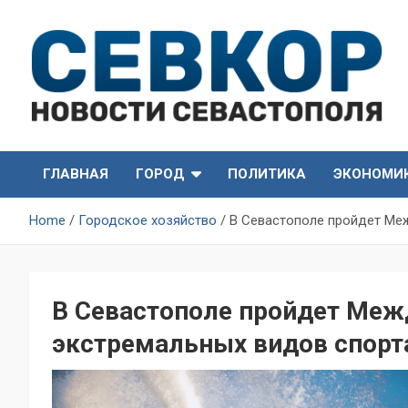
Skip
to
content
СевКор — Самые главные и актуальные новости
СевКор — Новости
Севастополя
ГЛАВНАЯ
ГОРОД
ПОЛИТИКА
ЭКОНОМИ
Севастополя
Home
Городское хозяйство
В Севастополе пройдет Ме
В Севастополе пройдет Ме
экстремальных видов спорта