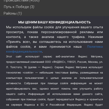
Происшествия
(4530)
Путь к Победе
(3)
Районы
(1)
Россия
(510)
МЫ ЦЕНИМ ВАШУ КОНФИДЕНЦИАЛЬНОСТЬ
Сельское хозяйство
(3)
Мы используем файлы cookie для улучшения вашего опыта
просмотра, показа персонализированной рекламы или
Социальная политика
(3)
контента, а также анализа нашего трафика. Нажимая
Спецоперация в Украине
(657)
«Принять все», вы соглашаетесь на использование нами
Спецоперация на Украине
(404)
файлов cookie, и вами принимается наша
Политика
конфиденциальности
.
Спорт
(740)
Этот сайт использует сервис веб-аналитики Яндекс Метрика,
Тема недели
(210)
предоставляемый компанией ООО «ЯНДЕКС», 119021, Россия, Москва, ул.
Терроризм
(1)
Л. Толстого, 16 (далее — Яндекс). Сервис Яндекс Метрика использует
Транспорт
(262)
технологию «cookie» — небольшие текстовые файлы, размещаемые на
компьютере пользователей с целью анализа их пользовательской
Туризм
(178)
активности.
Собранная при помощи cookie информация не может
Флот
(76)
идентифицировать вас, однако может помочь нам улучшить работу
Цены
(2)
нашего сайта. Информация об использовании вами данного сайта,
Школа и спорт
(2)
собранная при помощи cookie, будет передаваться Яндексу и храниться
Экология
(8)
на сервере Яндекса в ЕС и Российской Федерации. Яндекс будет