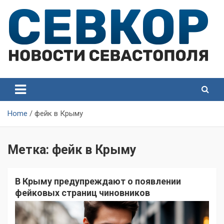
Skip
to
content
СевКор — Самые главные и актуальные новости
СевКор — Новости
Севастополя
Севастополя
Home
фейк в Крыму
Метка:
фейк в Крыму
В Крыму предупреждают о появлении
фейковых страниц чиновников