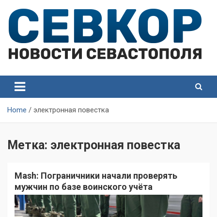
Skip
to
content
СевКор — Самые главные и актуальные новости
СевКор — Новости
Севастополя
Севастополя
Home
электронная повестка
Метка:
электронная повестка
Mash: Пограничники начали проверять
мужчин по базе воинского учёта