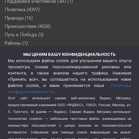
Поддержка участников СВО
(7)
Политика
(4397)
Природа
(16)
Происшествия
(4530)
Путь к Победе
(3)
Районы
(1)
Россия
(510)
МЫ ЦЕНИМ ВАШУ КОНФИДЕНЦИАЛЬНОСТЬ
Сельское хозяйство
(3)
Мы используем файлы cookie для улучшения вашего опыта
просмотра, показа персонализированной рекламы или
Социальная политика
(3)
контента, а также анализа нашего трафика. Нажимая
Спецоперация в Украине
(657)
«Принять все», вы соглашаетесь на использование нами
Спецоперация на Украине
(404)
файлов cookie, и вами принимается наша
Политика
конфиденциальности
.
Спорт
(740)
Этот сайт использует сервис веб-аналитики Яндекс Метрика,
Тема недели
(210)
предоставляемый компанией ООО «ЯНДЕКС», 119021, Россия, Москва, ул.
Терроризм
(1)
Л. Толстого, 16 (далее — Яндекс). Сервис Яндекс Метрика использует
Транспорт
(262)
технологию «cookie» — небольшие текстовые файлы, размещаемые на
компьютере пользователей с целью анализа их пользовательской
Туризм
(178)
активности.
Собранная при помощи cookie информация не может
Флот
(76)