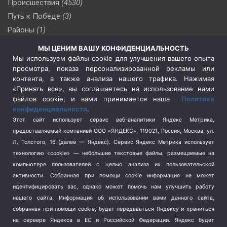
Происшествия
(4530)
Путь к Победе
(3)
Районы
(1)
Россия
(510)
МЫ ЦЕНИМ ВАШУ КОНФИДЕНЦИАЛЬНОСТЬ
Сельское хозяйство
(3)
Мы используем файлы cookie для улучшения вашего опыта
просмотра, показа персонализированной рекламы или
Социальная политика
(3)
контента, а также анализа нашего трафика. Нажимая
Спецоперация в Украине
(657)
«Принять все», вы соглашаетесь на использование нами
Спецоперация на Украине
(404)
файлов cookie, и вами принимается наша
Политика
конфиденциальности
.
Спорт
(740)
Этот сайт использует сервис веб-аналитики Яндекс Метрика,
Тема недели
(210)
предоставляемый компанией ООО «ЯНДЕКС», 119021, Россия, Москва, ул.
Терроризм
(1)
Л. Толстого, 16 (далее — Яндекс). Сервис Яндекс Метрика использует
Транспорт
(262)
технологию «cookie» — небольшие текстовые файлы, размещаемые на
компьютере пользователей с целью анализа их пользовательской
Туризм
(178)
активности.
Собранная при помощи cookie информация не может
Флот
(76)
идентифицировать вас, однако может помочь нам улучшить работу
Цены
(2)
нашего сайта. Информация об использовании вами данного сайта,
Школа и спорт
(2)
собранная при помощи cookie, будет передаваться Яндексу и храниться
на сервере Яндекса в ЕС и Российской Федерации. Яндекс будет
Экология
(8)