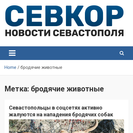
Skip
to
content
СевКор — Самые главные и актуальные новости
СевКор — Новости
Севастополя
Севастополя
Home
бродячие животные
Метка:
бродячие животные
Севастопольцы в соцсетях активно
жалуются на нападения бродячих собак