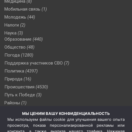
Медицина
(8)
Мобильная связь
(1)
Молодежь
(44)
Налоги
(2)
Наука
(3)
Образование
(440)
Общество
(48)
Погода
(1280)
Поддержка участников СВО
(7)
Политика
(4397)
Природа
(16)
Происшествия
(4530)
Путь к Победе
(3)
Районы
(1)
Россия
(510)
МЫ ЦЕНИМ ВАШУ КОНФИДЕНЦИАЛЬНОСТЬ
Сельское хозяйство
(3)
Мы используем файлы cookie для улучшения вашего опыта
просмотра, показа персонализированной рекламы или
Социальная политика
(3)
контента, а также анализа нашего трафика. Нажимая