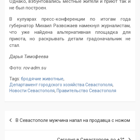
Однако, взбунтовались местные жители и приют так и
не был построен.
В кулуарах пресс-конференции по итогам года
губернатор Михаил Развожаев намекнул журналистам,
что уже найдена альтернативная площадка для
приюта, но раскрывать детали градоначальник не
стал.
Дарья Тимофеева
Фото:
rov-adm.su
Tags:
бродячие животные
,
Департамент городского хозяйства Севастополя
,
Новости Севастополя
,
Правительство Севастополя
Навигация
В Севастополе мужчина напал на продавца с ножом
по
записям
Сегодня в Севастополе до +2°