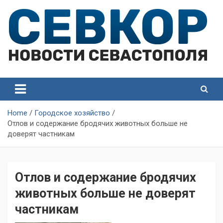
Skip
to
content
СевКор — Самые главные и актуальные новости
СевКор — Новости
Севастополя
Севастополя
Home
Городское хозяйство
Отлов и содержание бродячих животных больше не
доверят частникам
Отлов и содержание бродячих
животных больше не доверят
частникам