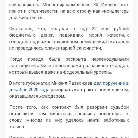
свинарника на Монастырском шоссе, 30. Именно этот
приют и стал известен на всю страну как «концлагерь
для животных».
Оказалось, что, получая в год 22 млн рублей
бюджетных денег, подрядчик морил животных
голодом, содержал в холодном помещении, в котором
не проводилось элементарной саночистки.
Когда правда была раскрыта неравнодушными
зоозащитниками и волонтерами разразился скандал,
который вышел даже на федеральный уровень.
В итоге губернатор Михаил Развожаев
дал поручение в
декабре 2020 года
разорвать контракт с подрядчиком,
оказавшимся живодером.
После того, как контракт был разорван судьбой
оставшихся там животных, занялись волонтеры, к
слову, многим из них удалось найти заботливых
хозяев.
Однако, вопрос бездомных животных до сих пор