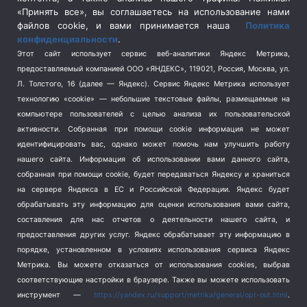
Спецоперация в Украине
(657)
«Принять все», вы соглашаетесь на использование нами
Спецоперация на Украине
(404)
файлов cookie, и вами принимается наша
Политика
конфиденциальности
.
Спорт
(740)
Этот сайт использует сервис веб-аналитики Яндекс Метрика,
Тема недели
(210)
предоставляемый компанией ООО «ЯНДЕКС», 119021, Россия, Москва, ул.
Терроризм
(1)
Л. Толстого, 16 (далее — Яндекс). Сервис Яндекс Метрика использует
Транспорт
(262)
технологию «cookie» — небольшие текстовые файлы, размещаемые на
компьютере пользователей с целью анализа их пользовательской
Туризм
(178)
активности.
Собранная при помощи cookie информация не может
Флот
(76)
идентифицировать вас, однако может помочь нам улучшить работу
Цены
(2)
нашего сайта. Информация об использовании вами данного сайта,
Школа и спорт
(2)
собранная при помощи cookie, будет передаваться Яндексу и храниться
Экология
(8)
на сервере Яндекса в ЕС и Российской Федерации. Яндекс будет
обрабатывать эту информацию для оценки использования вами сайта,
Экономика
(1172)
составления для нас отчетов о деятельности нашего сайта, и
предоставления других услуг. Яндекс обрабатывает эту информацию в
Мы в соцсетях
порядке, установленном в условиях использования сервиса Яндекс
Метрика.
Вы можете отказаться от использования cookies, выбрав
соответствующие настройки в браузере. Также вы можете использовать
инструмент —
https://yandex.ru/support/metrika/general/opt-out.html
.