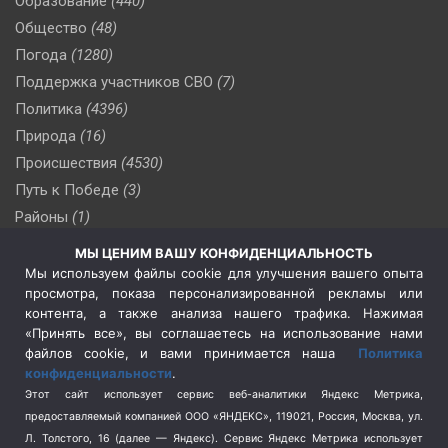
Образование
(440)
Общество
(48)
Погода
(1280)
Поддержка участников СВО
(7)
Политика
(4396)
Природа
(16)
Происшествия
(4530)
Путь к Победе
(3)
Районы
(1)
Россия
(509)
МЫ ЦЕНИМ ВАШУ КОНФИДЕНЦИАЛЬНОСТЬ
Сельское хозяйство
(3)
Мы используем файлы cookie для улучшения вашего опыта
просмотра, показа персонализированной рекламы или
Социальная политика
(3)
контента, а также анализа нашего трафика. Нажимая
Спецоперация в Украине
(657)
«Принять все», вы соглашаетесь на использование нами
Спецоперация на Украине
(404)
файлов cookie, и вами принимается наша
Политика
конфиденциальности
.
Спорт
(740)
Этот сайт использует сервис веб-аналитики Яндекс Метрика,
Тема недели
(210)
предоставляемый компанией ООО «ЯНДЕКС», 119021, Россия, Москва, ул.
Терроризм
(1)
Л. Толстого, 16 (далее — Яндекс). Сервис Яндекс Метрика использует