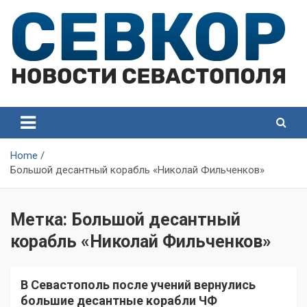
Skip
to
content
СевКор — Самые главные и актуальные новости
СевКор — Новости
Севастополя
Севастополя
Home
Большой десантный корабль «Николай Фильченков»
Метка:
Большой десантный
корабль «Николай Фильченков»
В Севастополь после учений вернулись
большие десантные корабли ЧФ