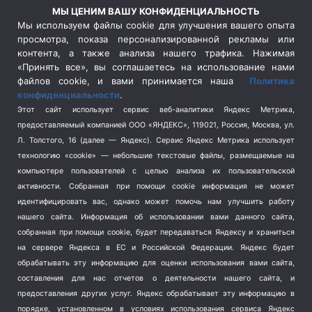
Россия
(510)
МЫ ЦЕНИМ ВАШУ КОНФИДЕНЦИАЛЬНОСТЬ
Сельское хозяйство
(3)
Мы используем файлы cookie для улучшения вашего опыта
просмотра, показа персонализированной рекламы или
Социальная политика
(3)
контента, а также анализа нашего трафика. Нажимая
Спецоперация в Украине
(657)
«Принять все», вы соглашаетесь на использование нами
Спецоперация на Украине
(404)
файлов cookie, и вами принимается наша
Политика
конфиденциальности
.
Спорт
(740)
Этот сайт использует сервис веб-аналитики Яндекс Метрика,
Тема недели
(210)
предоставляемый компанией ООО «ЯНДЕКС», 119021, Россия, Москва, ул.
Терроризм
(1)
Л. Толстого, 16 (далее — Яндекс). Сервис Яндекс Метрика использует
Транспорт
(262)
технологию «cookie» — небольшие текстовые файлы, размещаемые на
компьютере пользователей с целью анализа их пользовательской
Туризм
(178)
активности.
Собранная при помощи cookie информация не может
Флот
(76)
идентифицировать вас, однако может помочь нам улучшить работу
Цены
(2)
нашего сайта. Информация об использовании вами данного сайта,
Школа и спорт
(2)
собранная при помощи cookie, будет передаваться Яндексу и храниться
на сервере Яндекса в ЕС и Российской Федерации. Яндекс будет
Экология
(8)
обрабатывать эту информацию для оценки использования вами сайта,
Экономика
(1172)
составления для нас отчетов о деятельности нашего сайта, и
предоставления других услуг. Яндекс обрабатывает эту информацию в
Мы в соцсетях
порядке, установленном в условиях использования сервиса Яндекс