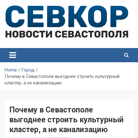
Skip
to
content
СевКор — Самые главные и актуальные новости
СевКор — Новости
Севастополя
Севастополя
Home
Город
Почему в Севастополе выгоднее строить культурный
кластер, а не канализацию
Почему в Севастополе
выгоднее строить культурный
кластер, а не канализацию