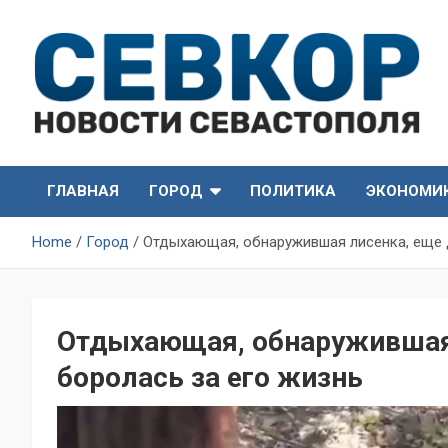
Skip
to
content
СевКор — Самые главные и актуальные новости
СевКор — Новости
Севастополя
ГЛАВНАЯ
ГОРОД
ПОЛИТИКА
ЭКОНОМИ
Севастополя
Home
Город
Отдыхающая, обнаружившая лисенка, еще 
Отдыхающая, обнаружившая 
боролась за его жизнь