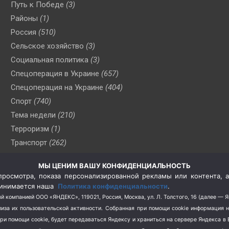
Путь к Победе
(3)
Районы
(1)
Россия
(510)
Сельское хозяйство
(3)
Социальная политика
(3)
Спецоперация в Украине
(657)
Спецоперация на Украине
(404)
Спорт
(740)
Тема недели
(210)
Терроризм
(1)
Транспорт
(262)
Туризм
(178)
МЫ ЦЕНИМ ВАШУ КОНФИДЕНЦИАЛЬНОСТЬ
Флот
(76)
росмотра, показа персонализированной рекламы или контента, а
Цены
(2)
принимается наша
Политика конфиденциальности
.
Школа и спорт
(2)
й компанией ООО «ЯНДЕКС», 119021, Россия, Москва, ул. Л. Толстого, 16 (далее — 
за их пользовательской активности.
Собранная при помощи cookie информация 
Экология
(8)
при помощи cookie, будет передаваться Яндексу и храниться на сервере Яндекса 
Экономика
(1172)