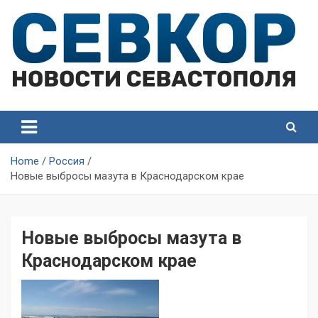
Skip
to
content
СевКор — Самые главные и актуальные новости
СевКор — Новости
Севастополя
Севастополя
Home
Россия
Новые выбросы мазута в Краснодарском крае
Новые выбросы мазута в
Краснодарском крае