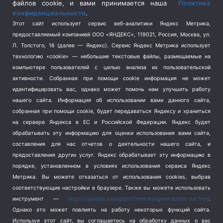
Спецоперация на Украине
(404)
файлов cookie, и вами принимается наша
Политика
конфиденциальности
.
Спорт
(740)
Этот сайт использует сервис веб-аналитики Яндекс Метрика,
Тема недели
(210)
предоставляемый компанией ООО «ЯНДЕКС», 119021, Россия, Москва, ул.
Терроризм
(1)
Л. Толстого, 16 (далее — Яндекс). Сервис Яндекс Метрика использует
Транспорт
(262)
технологию «cookie» — небольшие текстовые файлы, размещаемые на
компьютере пользователей с целью анализа их пользовательской
Туризм
(178)
активности.
Собранная при помощи cookie информация не может
Флот
(76)
идентифицировать вас, однако может помочь нам улучшить работу
Цены
(2)
нашего сайта. Информация об использовании вами данного сайта,
Школа и спорт
(2)
собранная при помощи cookie, будет передаваться Яндексу и храниться
на сервере Яндекса в ЕС и Российской Федерации. Яндекс будет
Экология
(8)
обрабатывать эту информацию для оценки использования вами сайта,
Экономика
(1172)
составления для нас отчетов о деятельности нашего сайта, и
предоставления других услуг. Яндекс обрабатывает эту информацию в
Мы в соцсетях
порядке, установленном в условиях использования сервиса Яндекс
Метрика.
Вы можете отказаться от использования cookies, выбрав
соответствующие настройки в браузере. Также вы можете использовать
инструмент —
https://yandex.ru/support/metrika/general/opt-out.html
.
Однако это может повлиять на работу некоторых функций сайта.
Используя этот сайт, вы соглашаетесь на обработку данных о вас