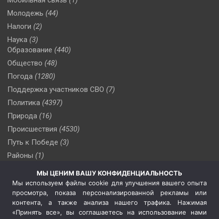
Мобильная связь
(1)
Молодежь
(44)
Налоги
(2)
Наука
(3)
Образование
(440)
Общество
(48)
Погода
(1280)
Поддержка участников СВО
(7)
Политика
(4397)
Природа
(16)
Происшествия
(4530)
Путь к Победе
(3)
Районы
(1)
Россия
(510)
МЫ ЦЕНИМ ВАШУ КОНФИДЕНЦИАЛЬНОСТЬ
Сельское хозяйство
(3)
Мы используем файлы cookie для улучшения вашего опыта
просмотра, показа персонализированной рекламы или
Социальная политика
(3)
контента, а также анализа нашего трафика. Нажимая
Спецоперация в Украине
(657)
«Принять все», вы соглашаетесь на использование нами