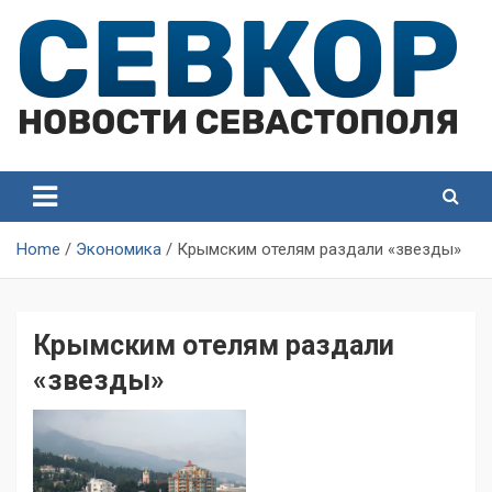
Skip
to
content
СевКор — Самые главные и актуальные новости
СевКор — Новости
Севастополя
Севастополя
Home
Экономика
Крымским отелям раздали «звезды»
Крымским отелям раздали
«звезды»