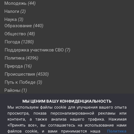
Молодежь
(44)
Налоги
(2)
Наука
(3)
Образование
(440)
Общество
(48)
Погода
(1280)
Поддержка участников СВО
(7)
Политика
(4396)
Природа
(16)
Происшествия
(4530)
Путь к Победе
(3)
Районы
(1)
Россия
(510)
МЫ ЦЕНИМ ВАШУ КОНФИДЕНЦИАЛЬНОСТЬ
Сельское хозяйство
(3)
Мы используем файлы cookie для улучшения вашего опыта
просмотра, показа персонализированной рекламы или
Социальная политика
(3)
контента, а также анализа нашего трафика. Нажимая
Спецоперация в Украине
(657)
«Принять все», вы соглашаетесь на использование нами
Спецоперация на Украине
(404)
файлов cookie, и вами принимается наша
Политика