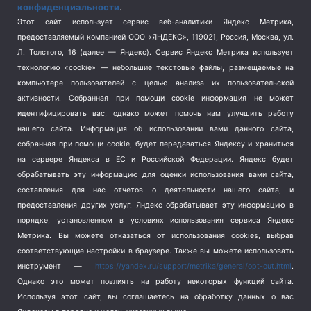
конфиденциальности
.
Спорт
(740)
Этот сайт использует сервис веб-аналитики Яндекс Метрика,
Тема недели
(210)
предоставляемый компанией ООО «ЯНДЕКС», 119021, Россия, Москва, ул.
Терроризм
(1)
Л. Толстого, 16 (далее — Яндекс). Сервис Яндекс Метрика использует
Транспорт
(262)
технологию «cookie» — небольшие текстовые файлы, размещаемые на
компьютере пользователей с целью анализа их пользовательской
Туризм
(178)
активности.
Собранная при помощи cookie информация не может
Флот
(76)
идентифицировать вас, однако может помочь нам улучшить работу
Цены
(2)
нашего сайта. Информация об использовании вами данного сайта,
Школа и спорт
(2)
собранная при помощи cookie, будет передаваться Яндексу и храниться
на сервере Яндекса в ЕС и Российской Федерации. Яндекс будет
Экология
(8)
обрабатывать эту информацию для оценки использования вами сайта,
Экономика
(1172)
составления для нас отчетов о деятельности нашего сайта, и
предоставления других услуг. Яндекс обрабатывает эту информацию в
Мы в соцсетях
порядке, установленном в условиях использования сервиса Яндекс
Метрика.
Вы можете отказаться от использования cookies, выбрав
соответствующие настройки в браузере. Также вы можете использовать
инструмент —
https://yandex.ru/support/metrika/general/opt-out.html
.
Однако это может повлиять на работу некоторых функций сайта.
Используя этот сайт, вы соглашаетесь на обработку данных о вас