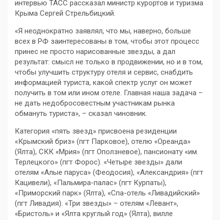
интервью ТАСС рассказал министр курортов и туризма
Крыма Сергей Стрельбицкий.
«Я неоднократно заявлял, что мы, наверно, больше
всех в РФ заинтересованы в том, чтобы этот процесс
принес не просто нарисованные звезды, а дал
результат: смысл не только в продвижении, но и в том,
чтобы улучшить структуру отеля и сервис, снабдить
информацией туриста, какой спектр услуг он может
получить в том или ином отеле. Главная наша задача –
не дать недобросовестным участникам рынка
обмануть туриста», – сказал чиновник.
Категория «пять звезд» присвоена резиденции
«Крымский бриз» (пгт Парковое), отелю «Ореанда»
(Ялта), СКК «Мрия» (пгт Оползневое), пансионату «им.
Терлецкого» (пгт Форос). «Четыре звезды» дали
отелям «Алые паруса» (Феодосия), «Александрия» (пгт
Кацивели), «Пальмира-палас» (пгт Курпаты),
«Приморский парк» (Ялта), «Спа-отель «Ливадийский»
(пгт Ливадия). «Три звезды» – отелям «Левант»,
«Бристоль» и «Ялта круглый год» (Ялта), вилле