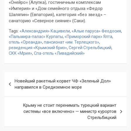
«Онейро» (Алупка), гостиничным комплексам
«Империя» и «Дом семейного отдыха «Федор
Шаляпин» (Евпатория), категория «без звезд» –
санаторию «Северное сияние» (Саки).
Tags:
«Александрия» Кацивели
,
«Алые паруса» Феодосия
,
«Пальмира-палас» Курпаты
,
«Приморский парк» Ялта
,
отель «Ореанда»
,
пансионат «им. Терлецкого»
,
резиденция «Крымский бриз»
,
Сергей Стрельбицкий
,
СКК «Мрия»
,
Спа-отель «Ливадийский»
Навигация
Новейший ракетный корвет ЧФ «Зеленый Дол»
по
направился в Средиземное море
записям
Крыму не стоит перенимать турецкий вариант
системы «все включено» — министр курортов
Стрельбицкий