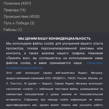
Политика
(4397)
Природа
(16)
Происшествия
(4530)
Путь к Победе
(3)
Районы
(1)
Россия
(510)
МЫ ЦЕНИМ ВАШУ КОНФИДЕНЦИАЛЬНОСТЬ
Сельское хозяйство
(3)
Мы используем файлы cookie для улучшения вашего опыта
просмотра, показа персонализированной рекламы или
Социальная политика
(3)
контента, а также анализа нашего трафика. Нажимая
Спецоперация в Украине
(657)
«Принять все», вы соглашаетесь на использование нами
Спецоперация на Украине
(404)
файлов cookie, и вами принимается наша
Политика
конфиденциальности
.
Спорт
(740)
Этот сайт использует сервис веб-аналитики Яндекс Метрика,
Тема недели
(210)
предоставляемый компанией ООО «ЯНДЕКС», 119021, Россия, Москва, ул.
Терроризм
(1)
Л. Толстого, 16 (далее — Яндекс). Сервис Яндекс Метрика использует
Транспорт
(262)
технологию «cookie» — небольшие текстовые файлы, размещаемые на
компьютере пользователей с целью анализа их пользовательской
Туризм
(178)
активности.
Собранная при помощи cookie информация не может
Флот
(76)
идентифицировать вас, однако может помочь нам улучшить работу
Цены
(2)