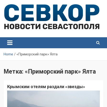
Skip
to
content
СевКор — Самые главные и актуальные новости
СевКор — Новости
Севастополя
Севастополя
Home
«Приморский парк» Ялта
Метка:
«Приморский парк» Ялта
Крымским отелям раздали «звезды»