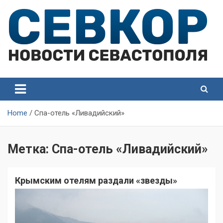
Skip
to
content
СевКор — Самые главные и актуальные новости
СевКор — Новости
Севастополя
Севастополя
Home
Спа-отель «Ливадийский»
Метка:
Спа-отель «Ливадийский»
Крымским отелям раздали «звезды»