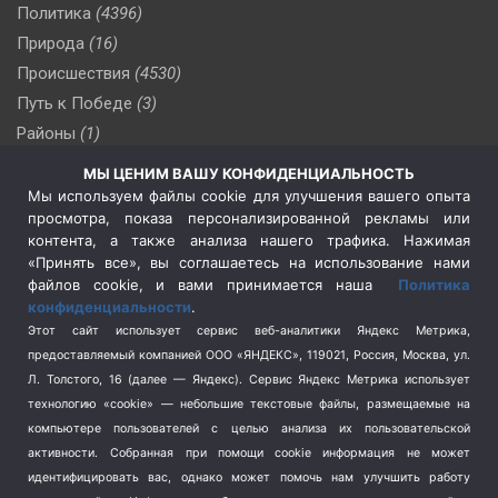
Политика
(4396)
Природа
(16)
Происшествия
(4530)
Путь к Победе
(3)
Районы
(1)
Россия
(509)
МЫ ЦЕНИМ ВАШУ КОНФИДЕНЦИАЛЬНОСТЬ
Сельское хозяйство
(3)
Мы используем файлы cookie для улучшения вашего опыта
просмотра, показа персонализированной рекламы или
Социальная политика
(3)
контента, а также анализа нашего трафика. Нажимая
Спецоперация в Украине
(657)
«Принять все», вы соглашаетесь на использование нами
Спецоперация на Украине
(404)
файлов cookie, и вами принимается наша
Политика
конфиденциальности
.
Спорт
(740)
Этот сайт использует сервис веб-аналитики Яндекс Метрика,
Тема недели
(210)
предоставляемый компанией ООО «ЯНДЕКС», 119021, Россия, Москва, ул.
Терроризм
(1)
Л. Толстого, 16 (далее — Яндекс). Сервис Яндекс Метрика использует
Транспорт
(262)
технологию «cookie» — небольшие текстовые файлы, размещаемые на
компьютере пользователей с целью анализа их пользовательской
Туризм
(178)
активности.
Собранная при помощи cookie информация не может
Флот
(76)
идентифицировать вас, однако может помочь нам улучшить работу
Цены
(2)