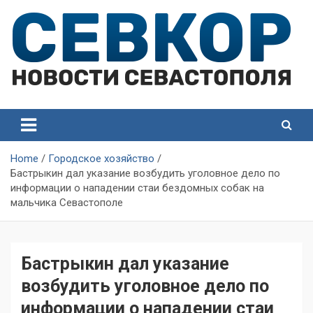
Skip
to
content
СевКор — Самые главные и актуальные новости
СевКор — Новости
Севастополя
Севастополя
Home
Городское хозяйство
Бастрыкин дал указание возбудить уголовное дело по
информации о нападении стаи бездомных собак на
мальчика Севастополе
Бастрыкин дал указание
возбудить уголовное дело по
информации о нападении стаи