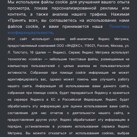
Сельское хозяйство
(3)
Мы используем файлы cookie для улучшения вашего опыта
просмотра, показа персонализированной рекламы или
Социальная политика
(3)
контента, а также анализа нашего трафика. Нажимая
Спецоперация в Украине
(657)
«Принять все», вы соглашаетесь на использование нами
Спецоперация на Украине
(404)
файлов cookie, и вами принимается наша
Политика
конфиденциальности
.
Спорт
(740)
Этот сайт использует сервис веб-аналитики Яндекс Метрика,
Тема недели
(210)
предоставляемый компанией ООО «ЯНДЕКС», 119021, Россия, Москва, ул.
Терроризм
(1)
Л. Толстого, 16 (далее — Яндекс). Сервис Яндекс Метрика использует
Транспорт
(262)
технологию «cookie» — небольшие текстовые файлы, размещаемые на
компьютере пользователей с целью анализа их пользовательской
Туризм
(178)
активности.
Собранная при помощи cookie информация не может
Флот
(76)
идентифицировать вас, однако может помочь нам улучшить работу
Цены
(2)
нашего сайта. Информация об использовании вами данного сайта,
Школа и спорт
(2)
собранная при помощи cookie, будет передаваться Яндексу и храниться
Экология
(8)
на сервере Яндекса в ЕС и Российской Федерации. Яндекс будет
обрабатывать эту информацию для оценки использования вами сайта,
Экономика
(1172)
составления для нас отчетов о деятельности нашего сайта, и
предоставления других услуг. Яндекс обрабатывает эту информацию в
Мы в соцсетях
порядке, установленном в условиях использования сервиса Яндекс
Метрика.
Вы можете отказаться от использования cookies, выбрав