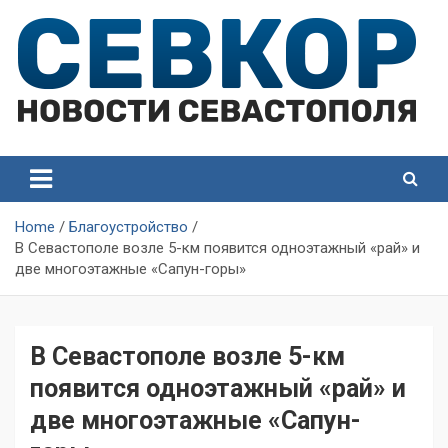
Skip
to
content
СевКор — Самые главные и актуальные новости
СевКор — Новости
Севастополя
Севастополя
Home
Благоустройство
В Севастополе возле 5-км появится одноэтажный «рай» и
две многоэтажные «Сапун-горы»
В Севастополе возле 5-км
появится одноэтажный «рай» и
две многоэтажные «Сапун-