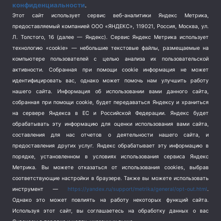
конфиденциальности
.
Спорт
(740)
Этот сайт использует сервис веб-аналитики Яндекс Метрика,
Тема недели
(210)
предоставляемый компанией ООО «ЯНДЕКС», 119021, Россия, Москва, ул.
Терроризм
(1)
Л. Толстого, 16 (далее — Яндекс). Сервис Яндекс Метрика использует
Транспорт
(262)
технологию «cookie» — небольшие текстовые файлы, размещаемые на
компьютере пользователей с целью анализа их пользовательской
Туризм
(178)
активности.
Собранная при помощи cookie информация не может
Флот
(76)
идентифицировать вас, однако может помочь нам улучшить работу
Цены
(2)
нашего сайта. Информация об использовании вами данного сайта,
Школа и спорт
(2)
собранная при помощи cookie, будет передаваться Яндексу и храниться
на сервере Яндекса в ЕС и Российской Федерации. Яндекс будет
Экология
(8)
обрабатывать эту информацию для оценки использования вами сайта,
Экономика
(1172)
составления для нас отчетов о деятельности нашего сайта, и
предоставления других услуг. Яндекс обрабатывает эту информацию в
Мы в соцсетях
порядке, установленном в условиях использования сервиса Яндекс
Метрика.
Вы можете отказаться от использования cookies, выбрав
соответствующие настройки в браузере. Также вы можете использовать
инструмент —
https://yandex.ru/support/metrika/general/opt-out.html
.
Однако это может повлиять на работу некоторых функций сайта.
Используя этот сайт, вы соглашаетесь на обработку данных о вас