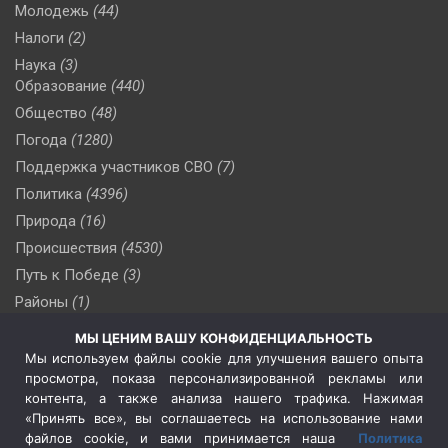
Молодежь
(44)
Налоги
(2)
Наука
(3)
Образование
(440)
Общество
(48)
Погода
(1280)
Поддержка участников СВО
(7)
Политика
(4396)
Природа
(16)
Происшествия
(4530)
Путь к Победе
(3)
Районы
(1)
Россия
(510)
МЫ ЦЕНИМ ВАШУ КОНФИДЕНЦИАЛЬНОСТЬ
Сельское хозяйство
(3)
Мы используем файлы cookie для улучшения вашего опыта
просмотра, показа персонализированной рекламы или
Социальная политика
(3)
контента, а также анализа нашего трафика. Нажимая
Спецоперация в Украине
(657)
«Принять все», вы соглашаетесь на использование нами
Спецоперация на Украине
(404)
файлов cookie, и вами принимается наша
Политика