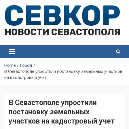
Skip
to
content
СевКор — Самые главные и актуальные новости
СевКор — Новости
Севастополя
Севастополя
Home
Город
В Севастополе упростили постановку земельных участков
на кадастровый учет
В Севастополе упростили
постановку земельных
участков на кадастровый учет