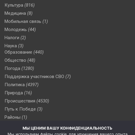
Культура
(816)
Медицина
(8)
Мобильная связь
(1)
Молодежь
(44)
Налоги
(2)
Наука
(3)
Образование
(440)
Общество
(48)
Погода
(1280)
Поддержка участников СВО
(7)
Политика
(4397)
Природа
(16)
Происшествия
(4530)
Путь к Победе
(3)
Районы
(1)
Россия
(510)
МЫ ЦЕНИМ ВАШУ КОНФИДЕНЦИАЛЬНОСТЬ
Сельское хозяйство
(3)
Мы используем файлы cookie для улучшения вашего опыта