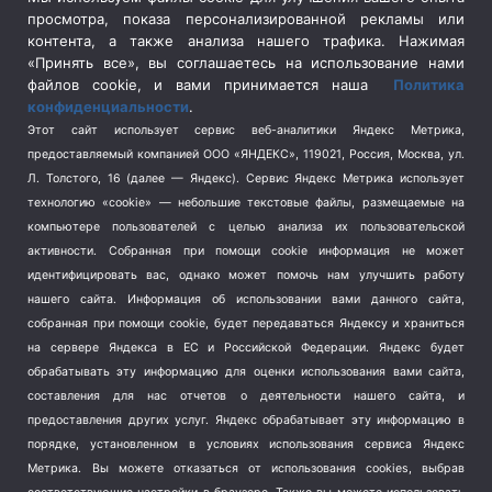
просмотра, показа персонализированной рекламы или
Социальная политика
(3)
контента, а также анализа нашего трафика. Нажимая
Спецоперация в Украине
(657)
«Принять все», вы соглашаетесь на использование нами
Спецоперация на Украине
(404)
файлов cookie, и вами принимается наша
Политика
конфиденциальности
.
Спорт
(740)
Этот сайт использует сервис веб-аналитики Яндекс Метрика,
Тема недели
(210)
предоставляемый компанией ООО «ЯНДЕКС», 119021, Россия, Москва, ул.
Терроризм
(1)
Л. Толстого, 16 (далее — Яндекс). Сервис Яндекс Метрика использует
Транспорт
(262)
технологию «cookie» — небольшие текстовые файлы, размещаемые на
компьютере пользователей с целью анализа их пользовательской
Туризм
(178)
активности.
Собранная при помощи cookie информация не может
Флот
(76)
идентифицировать вас, однако может помочь нам улучшить работу
Цены
(2)
нашего сайта. Информация об использовании вами данного сайта,
Школа и спорт
(2)
собранная при помощи cookie, будет передаваться Яндексу и храниться
на сервере Яндекса в ЕС и Российской Федерации. Яндекс будет
Экология
(8)
обрабатывать эту информацию для оценки использования вами сайта,
Экономика
(1172)
составления для нас отчетов о деятельности нашего сайта, и
предоставления других услуг. Яндекс обрабатывает эту информацию в
Мы в соцсетях
порядке, установленном в условиях использования сервиса Яндекс
Метрика.
Вы можете отказаться от использования cookies, выбрав