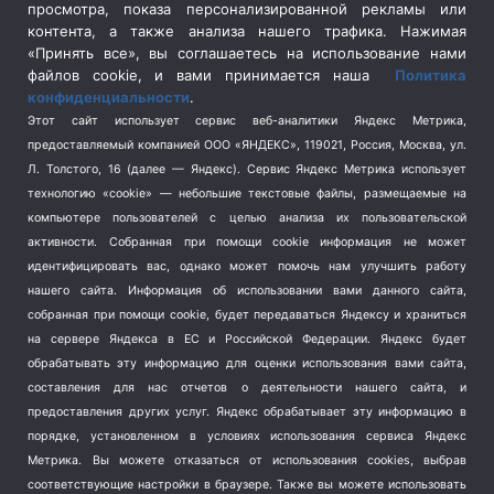
просмотра, показа персонализированной рекламы или
Социальная политика
(3)
контента, а также анализа нашего трафика. Нажимая
Спецоперация в Украине
(657)
«Принять все», вы соглашаетесь на использование нами
Спецоперация на Украине
(404)
файлов cookie, и вами принимается наша
Политика
конфиденциальности
.
Спорт
(740)
Этот сайт использует сервис веб-аналитики Яндекс Метрика,
Тема недели
(210)
предоставляемый компанией ООО «ЯНДЕКС», 119021, Россия, Москва, ул.
Терроризм
(1)
Л. Толстого, 16 (далее — Яндекс). Сервис Яндекс Метрика использует
Транспорт
(262)
технологию «cookie» — небольшие текстовые файлы, размещаемые на
компьютере пользователей с целью анализа их пользовательской
Туризм
(178)
активности.
Собранная при помощи cookie информация не может
Флот
(76)
идентифицировать вас, однако может помочь нам улучшить работу
Цены
(2)
нашего сайта. Информация об использовании вами данного сайта,
Школа и спорт
(2)
собранная при помощи cookie, будет передаваться Яндексу и храниться
на сервере Яндекса в ЕС и Российской Федерации. Яндекс будет
Экология
(8)
обрабатывать эту информацию для оценки использования вами сайта,
Экономика
(1172)
составления для нас отчетов о деятельности нашего сайта, и
предоставления других услуг. Яндекс обрабатывает эту информацию в
Мы в соцсетях
порядке, установленном в условиях использования сервиса Яндекс
Метрика.
Вы можете отказаться от использования cookies, выбрав
соответствующие настройки в браузере. Также вы можете использовать