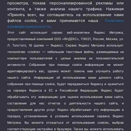
просмотра, показа персонализированной рекламы или
Социальная политика
(3)
контента, а также анализа нашего трафика. Нажимая
Спецоперация в Украине
(657)
«Принять все», вы соглашаетесь на использование нами
Спецоперация на Украине
(404)
файлов cookie, и вами принимается наша
Политика
конфиденциальности
.
Спорт
(740)
Этот сайт использует сервис веб-аналитики Яндекс Метрика,
Тема недели
(210)
предоставляемый компанией ООО «ЯНДЕКС», 119021, Россия, Москва, ул.
Терроризм
(1)
Л. Толстого, 16 (далее — Яндекс). Сервис Яндекс Метрика использует
Транспорт
(262)
технологию «cookie» — небольшие текстовые файлы, размещаемые на
компьютере пользователей с целью анализа их пользовательской
Туризм
(178)
активности.
Собранная при помощи cookie информация не может
Флот
(76)
идентифицировать вас, однако может помочь нам улучшить работу
Цены
(2)
нашего сайта. Информация об использовании вами данного сайта,
Школа и спорт
(2)
собранная при помощи cookie, будет передаваться Яндексу и храниться
на сервере Яндекса в ЕС и Российской Федерации. Яндекс будет
Экология
(8)
обрабатывать эту информацию для оценки использования вами сайта,
Экономика
(1172)
составления для нас отчетов о деятельности нашего сайта, и
предоставления других услуг. Яндекс обрабатывает эту информацию в
Мы в соцсетях
порядке, установленном в условиях использования сервиса Яндекс
Метрика.
Вы можете отказаться от использования cookies, выбрав
соответствующие настройки в браузере. Также вы можете использовать