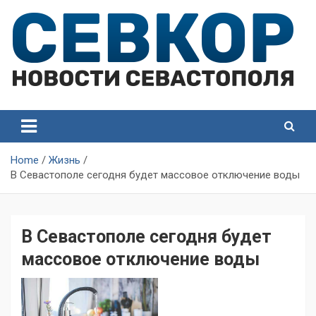
Skip
to
content
СевКор — Самые главные и актуальные новости
СевКор — Новости
Севастополя
Севастополя
Home
Жизнь
В Севастополе сегодня будет массовое отключение воды
В Севастополе сегодня будет
массовое отключение воды