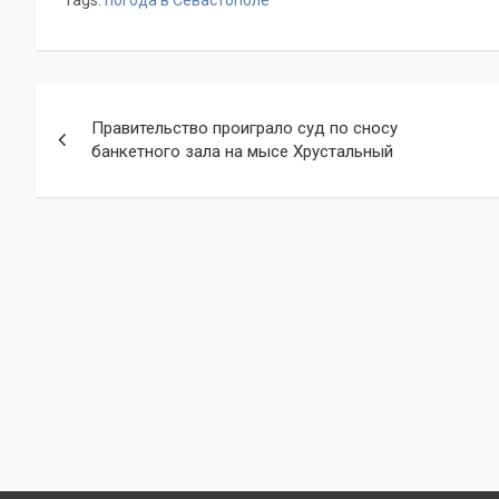
Tags:
погода в Севастополе
Навигация
Правительство проиграло суд по сносу
по
банкетного зала на мысе Хрустальный
записям