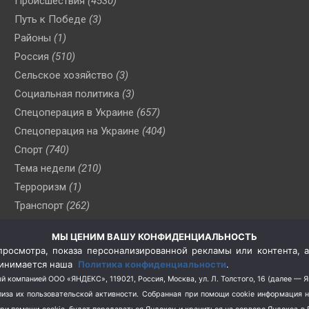
Происшествия
(4530)
Путь к Победе
(3)
Районы
(1)
Россия
(510)
Сельское хозяйство
(3)
Социальная политика
(3)
Спецоперация в Украине
(657)
Спецоперация на Украине
(404)
Спорт
(740)
Тема недели
(210)
Терроризм
(1)
Транспорт
(262)
Туризм
(178)
МЫ ЦЕНИМ ВАШУ КОНФИДЕНЦИАЛЬНОСТЬ
Флот
(76)
росмотра, показа персонализированной рекламы или контента, а
Цены
(2)
принимается наша
Политика конфиденциальности
.
Школа и спорт
(2)
й компанией ООО «ЯНДЕКС», 119021, Россия, Москва, ул. Л. Толстого, 16 (далее — 
за их пользовательской активности.
Собранная при помощи cookie информация 
Экология
(8)