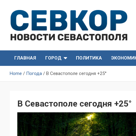
Skip
to
content
СевКор — Самые главные и актуальные новости
СевКор — Новости
Севастополя
ГЛАВНАЯ
ГОРОД
ПОЛИТИКА
ЭКОНОМИ
Севастополя
Home
Погода
В Севастополе сегодня +25°
В Севастополе сегодня +25°