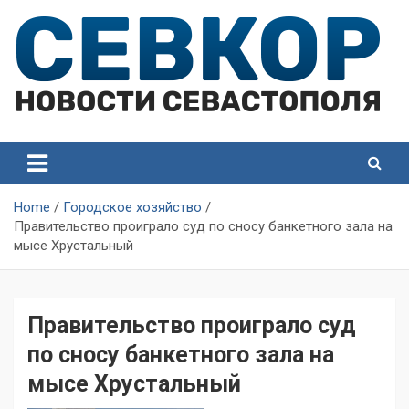
Skip
to
content
СевКор — Самые главные и актуальные новости
СевКор — Новости
Севастополя
Севастополя
Home
Городское хозяйство
Правительство проиграло суд по сносу банкетного зала на
мысе Хрустальный
Правительство проиграло суд
по сносу банкетного зала на
мысе Хрустальный