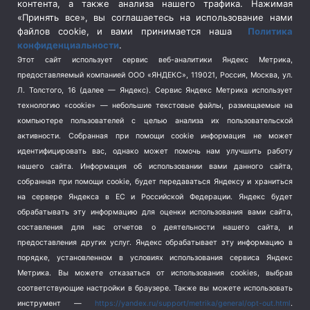
контента, а также анализа нашего трафика. Нажимая
Спецоперация в Украине
(657)
«Принять все», вы соглашаетесь на использование нами
Спецоперация на Украине
(404)
файлов cookie, и вами принимается наша
Политика
конфиденциальности
.
Спорт
(740)
Этот сайт использует сервис веб-аналитики Яндекс Метрика,
Тема недели
(210)
предоставляемый компанией ООО «ЯНДЕКС», 119021, Россия, Москва, ул.
Терроризм
(1)
Л. Толстого, 16 (далее — Яндекс). Сервис Яндекс Метрика использует
Транспорт
(262)
технологию «cookie» — небольшие текстовые файлы, размещаемые на
компьютере пользователей с целью анализа их пользовательской
Туризм
(178)
активности.
Собранная при помощи cookie информация не может
Флот
(76)
идентифицировать вас, однако может помочь нам улучшить работу
Цены
(2)
нашего сайта. Информация об использовании вами данного сайта,
Школа и спорт
(2)
собранная при помощи cookie, будет передаваться Яндексу и храниться
на сервере Яндекса в ЕС и Российской Федерации. Яндекс будет
Экология
(8)
обрабатывать эту информацию для оценки использования вами сайта,
Экономика
(1172)
составления для нас отчетов о деятельности нашего сайта, и
предоставления других услуг. Яндекс обрабатывает эту информацию в
Мы в соцсетях
порядке, установленном в условиях использования сервиса Яндекс
Метрика.
Вы можете отказаться от использования cookies, выбрав
соответствующие настройки в браузере. Также вы можете использовать
инструмент —
https://yandex.ru/support/metrika/general/opt-out.html
.