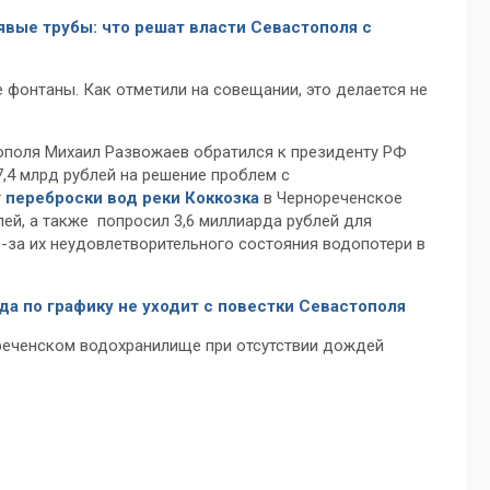
явые трубы: что решат власти Севастополя с
е фонтаны. Как отметили на совещании, это делается не
тополя Михаил Развожаев обратился к президенту РФ
,4 млрд рублей на решение проблем с
т
переброски вод реки Коккозка
в Чернореченское
лей, а также попросил 3,6 миллиарда рублей для
з-за их неудовлетворительного состояния водопотери в
да по графику не уходит с повестки Севастополя
ореченском водохранилище при отсутствии дождей