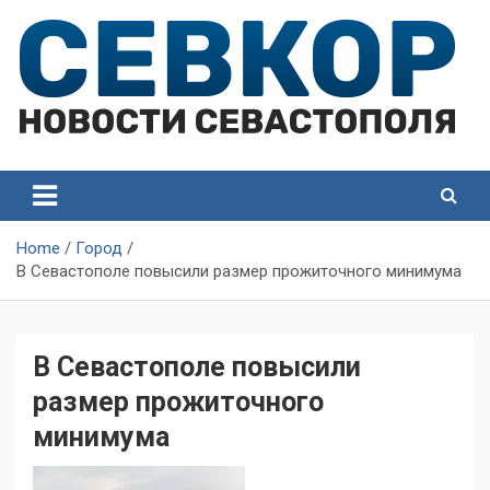
Skip
to
content
СевКор — Самые главные и актуальные новости
СевКор — Новости
Севастополя
Севастополя
Home
Город
В Севастополе повысили размер прожиточного минимума
В Севастополе повысили
размер прожиточного
минимума