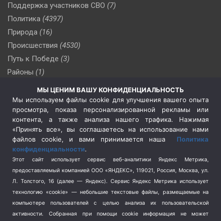
Поддержка участников СВО
(7)
Политика
(4397)
Природа
(16)
Происшествия
(4530)
Путь к Победе
(3)
Районы
(1)
Россия
(510)
МЫ ЦЕНИМ ВАШУ КОНФИДЕНЦИАЛЬНОСТЬ
Сельское хозяйство
(3)
Мы используем файлы cookie для улучшения вашего опыта
просмотра, показа персонализированной рекламы или
Социальная политика
(3)
контента, а также анализа нашего трафика. Нажимая
Спецоперация в Украине
(657)
«Принять все», вы соглашаетесь на использование нами
Спецоперация на Украине
(404)
файлов cookie, и вами принимается наша
Политика
конфиденциальности
.
Спорт
(740)
Этот сайт использует сервис веб-аналитики Яндекс Метрика,
Тема недели
(210)
предоставляемый компанией ООО «ЯНДЕКС», 119021, Россия, Москва, ул.
Терроризм
(1)
Л. Толстого, 16 (далее — Яндекс). Сервис Яндекс Метрика использует
Транспорт
(262)
технологию «cookie» — небольшие текстовые файлы, размещаемые на
компьютере пользователей с целью анализа их пользовательской
Туризм
(178)
активности.
Собранная при помощи cookie информация не может
Флот
(76)