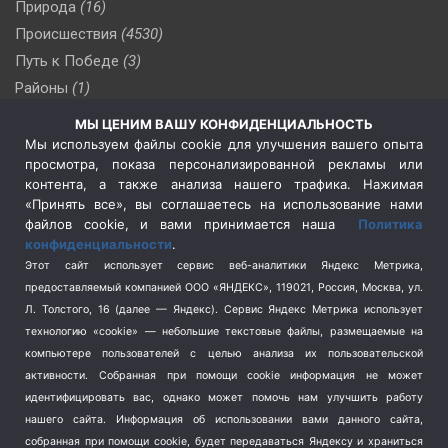
Природа
(16)
Происшествия
(4530)
Путь к Победе
(3)
Районы
(1)
Россия
(510)
МЫ ЦЕНИМ ВАШУ КОНФИДЕНЦИАЛЬНОСТЬ
Сельское хозяйство
(3)
Мы используем файлы cookie для улучшения вашего опыта
просмотра, показа персонализированной рекламы или
Социальная политика
(3)
контента, а также анализа нашего трафика. Нажимая
Спецоперация в Украине
(657)
«Принять все», вы соглашаетесь на использование нами
Спецоперация на Украине
(404)
файлов cookie, и вами принимается наша
Политика
конфиденциальности
.
Спорт
(740)
Этот сайт использует сервис веб-аналитики Яндекс Метрика,
Тема недели
(210)
предоставляемый компанией ООО «ЯНДЕКС», 119021, Россия, Москва, ул.
Терроризм
(1)
Л. Толстого, 16 (далее — Яндекс). Сервис Яндекс Метрика использует
Транспорт
(262)
технологию «cookie» — небольшие текстовые файлы, размещаемые на
компьютере пользователей с целью анализа их пользовательской
Туризм
(178)
активности.
Собранная при помощи cookie информация не может
Флот
(76)
идентифицировать вас, однако может помочь нам улучшить работу
Цены
(2)
нашего сайта. Информация об использовании вами данного сайта,
Школа и спорт
(2)
собранная при помощи cookie, будет передаваться Яндексу и храниться