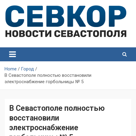
Skip
to
content
СевКор — Самые главные и актуальные новости
СевКор — Новости
Севастополя
Севастополя
Home
Город
В Севастополе полностью восстановили
электроснабжение горбольницы № 5
В Севастополе полностью
восстановили
электроснабжение