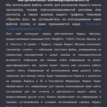
МЫ ЦЕНИМ ВАШУ КОНФИДЕНЦИАЛЬНОСТЬ
Сельское хозяйство
(3)
Мы используем файлы cookie для улучшения вашего опыта
просмотра, показа персонализированной рекламы или
Социальная политика
(3)
контента, а также анализа нашего трафика. Нажимая
Спецоперация в Украине
(657)
«Принять все», вы соглашаетесь на использование нами
Спецоперация на Украине
(404)
файлов cookie, и вами принимается наша
Политика
конфиденциальности
.
Спорт
(740)
Этот сайт использует сервис веб-аналитики Яндекс Метрика,
Тема недели
(210)
предоставляемый компанией ООО «ЯНДЕКС», 119021, Россия, Москва, ул.
Терроризм
(1)
Л. Толстого, 16 (далее — Яндекс). Сервис Яндекс Метрика использует
Транспорт
(262)
технологию «cookie» — небольшие текстовые файлы, размещаемые на
компьютере пользователей с целью анализа их пользовательской
Туризм
(178)
активности.
Собранная при помощи cookie информация не может
Флот
(76)
идентифицировать вас, однако может помочь нам улучшить работу
Цены
(2)
нашего сайта. Информация об использовании вами данного сайта,
Школа и спорт
(2)
собранная при помощи cookie, будет передаваться Яндексу и храниться
на сервере Яндекса в ЕС и Российской Федерации. Яндекс будет
Экология
(8)
обрабатывать эту информацию для оценки использования вами сайта,
Экономика
(1172)
составления для нас отчетов о деятельности нашего сайта, и
предоставления других услуг. Яндекс обрабатывает эту информацию в
Мы в соцсетях
порядке, установленном в условиях использования сервиса Яндекс