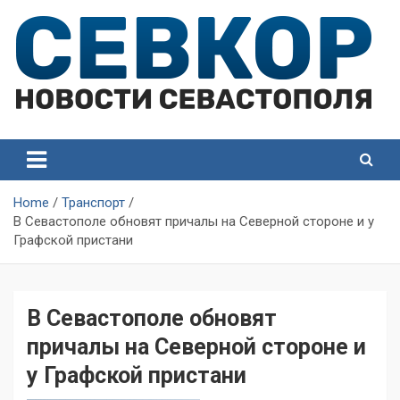
Skip
to
content
СевКор — Самые главные и актуальные новости
СевКор — Новости
Севастополя
Севастополя
Home
Транспорт
В Севастополе обновят причалы на Северной стороне и у
Графской пристани
В Севастополе обновят
причалы на Северной стороне и
у Графской пристани