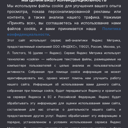
МЫ ЦЕНИМ ВАШУ КОНФИДЕНЦИАЛЬНОСТЬ
Сельское хозяйство
(3)
Мы используем файлы cookie для улучшения вашего опыта
просмотра, показа персонализированной рекламы или
Социальная политика
(3)
контента, а также анализа нашего трафика. Нажимая
Спецоперация в Украине
(657)
«Принять все», вы соглашаетесь на использование нами
Спецоперация на Украине
(404)
файлов cookie, и вами принимается наша
Политика
конфиденциальности
.
Спорт
(740)
Этот сайт использует сервис веб-аналитики Яндекс Метрика,
Тема недели
(210)
предоставляемый компанией ООО «ЯНДЕКС», 119021, Россия, Москва, ул.
Терроризм
(1)
Л. Толстого, 16 (далее — Яндекс). Сервис Яндекс Метрика использует
Транспорт
(262)
технологию «cookie» — небольшие текстовые файлы, размещаемые на
компьютере пользователей с целью анализа их пользовательской
Туризм
(178)
активности.
Собранная при помощи cookie информация не может
Флот
(76)
идентифицировать вас, однако может помочь нам улучшить работу
Цены
(2)
нашего сайта. Информация об использовании вами данного сайта,
Школа и спорт
(2)
собранная при помощи cookie, будет передаваться Яндексу и храниться
на сервере Яндекса в ЕС и Российской Федерации. Яндекс будет
Экология
(8)
обрабатывать эту информацию для оценки использования вами сайта,
Экономика
(1172)
составления для нас отчетов о деятельности нашего сайта, и
предоставления других услуг. Яндекс обрабатывает эту информацию в
Мы в соцсетях
порядке, установленном в условиях использования сервиса Яндекс