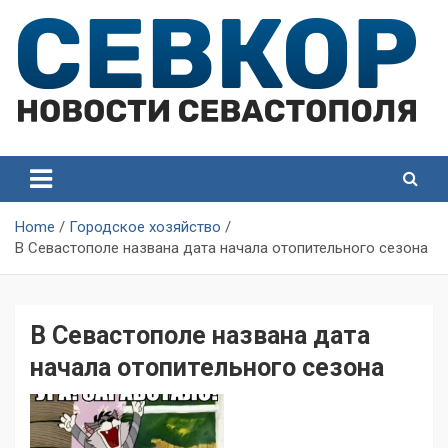
Skip
to
content
СевКор — Самые главные и актуальные новости
СевКор — Новости
Севастополя
Севастополя
Home
Городское хозяйство
В Севастополе названа дата начала отопительного сезона
В Севастополе названа дата
начала отопительного сезона