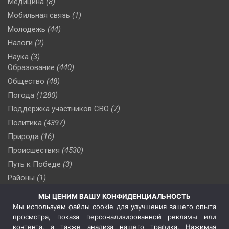
Медицина
(8)
Мобильная связь
(1)
Молодежь
(44)
Налоги
(2)
Наука
(3)
Образование
(440)
Общество
(48)
Погода
(1280)
Поддержка участников СВО
(7)
Политика
(4397)
Природа
(16)
Происшествия
(4530)
Путь к Победе
(3)
Районы
(1)
Россия
(510)
МЫ ЦЕНИМ ВАШУ КОНФИДЕНЦИАЛЬНОСТЬ
Сельское хозяйство
(3)
Мы используем файлы cookie для улучшения вашего опыта
просмотра, показа персонализированной рекламы или
Социальная политика
(3)
контента, а также анализа нашего трафика. Нажимая