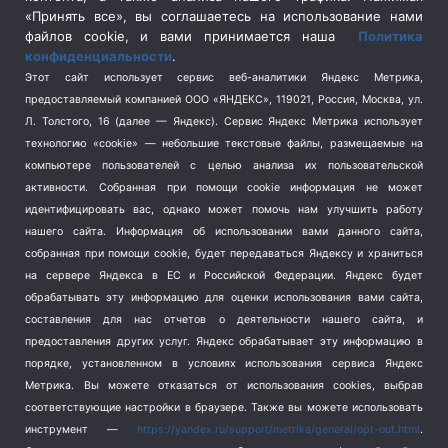
Спецоперация в Украине
(657)
«Принять все», вы соглашаетесь на использование нами
Спецоперация на Украине
(404)
файлов cookie, и вами принимается наша
Политика
конфиденциальности
.
Спорт
(740)
Этот сайт использует сервис веб-аналитики Яндекс Метрика,
Тема недели
(210)
предоставляемый компанией ООО «ЯНДЕКС», 119021, Россия, Москва, ул.
Терроризм
(1)
Л. Толстого, 16 (далее — Яндекс). Сервис Яндекс Метрика использует
Транспорт
(262)
технологию «cookie» — небольшие текстовые файлы, размещаемые на
компьютере пользователей с целью анализа их пользовательской
Туризм
(178)
активности.
Собранная при помощи cookie информация не может
Флот
(76)
идентифицировать вас, однако может помочь нам улучшить работу
Цены
(2)
нашего сайта. Информация об использовании вами данного сайта,
Школа и спорт
(2)
собранная при помощи cookie, будет передаваться Яндексу и храниться
на сервере Яндекса в ЕС и Российской Федерации. Яндекс будет
Экология
(8)
обрабатывать эту информацию для оценки использования вами сайта,
Экономика
(1172)
составления для нас отчетов о деятельности нашего сайта, и
предоставления других услуг. Яндекс обрабатывает эту информацию в
Мы в соцсетях
порядке, установленном в условиях использования сервиса Яндекс
Метрика.
Вы можете отказаться от использования cookies, выбрав
соответствующие настройки в браузере. Также вы можете использовать
инструмент —
https://yandex.ru/support/metrika/general/opt-out.html
.