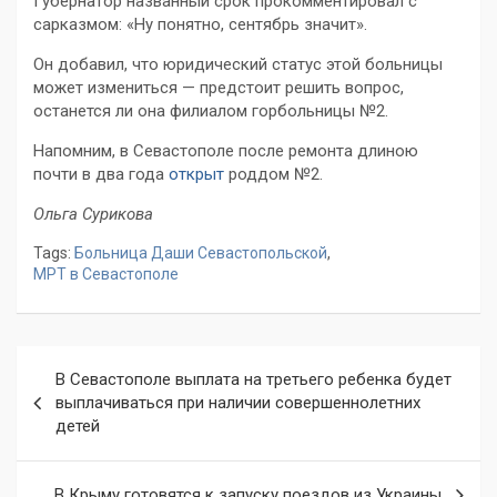
Губернатор названный срок прокомментировал с
сарказмом: «Ну понятно, сентябрь значит».
Он добавил, что юридический статус этой больницы
может измениться — предстоит решить вопрос,
останется ли она филиалом горбольницы №2.
Напомним, в Севастополе после ремонта длиною
почти в два года
открыт
роддом №2.
Ольга Сурикова
Tags:
Больница Даши Севастопольской
,
МРТ в Севастополе
Навигация
В Севастополе выплата на третьего ребенка будет
по
выплачиваться при наличии совершеннолетних
детей
записям
В Крыму готовятся к запуску поездов из Украины