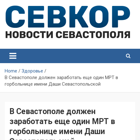
Skip
to
content
СевКор — Самые главные и актуальные новости
СевКор — Новости
Севастополя
Севастополя
Home
Здоровье
В Севастополе должен заработать еще один МРТ в
горбольнице имени Даши Севастопольской
В Севастополе должен
заработать еще один МРТ в
горбольнице имени Даши