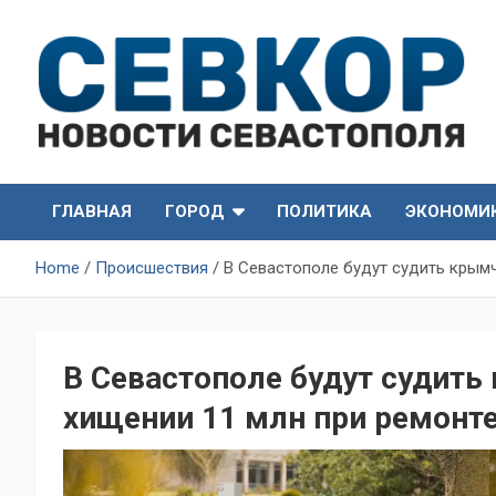
Skip
to
content
СевКор — Самые главные и актуальные новости
СевКор — Новости
Севастополя
ГЛАВНАЯ
ГОРОД
ПОЛИТИКА
ЭКОНОМИ
Севастополя
Home
Происшествия
В Севастополе будут судить крымч
В Севастополе будут судить
хищении 11 млн при ремонт