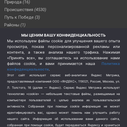
Природа
(16)
Происшествия
(4530)
Путь к Победе
(3)
Районы
(1)
Россия
(510)
МЫ ЦЕНИМ ВАШУ КОНФИДЕНЦИАЛЬНОСТЬ
Сельское хозяйство
(3)
Мы используем файлы cookie для улучшения вашего опыта
просмотра, показа персонализированной рекламы или
Социальная политика
(3)
контента, а также анализа нашего трафика. Нажимая
Спецоперация в Украине
(657)
«Принять все», вы соглашаетесь на использование нами
Спецоперация на Украине
(404)
файлов cookie, и вами принимается наша
Политика
конфиденциальности
.
Спорт
(740)
Этот сайт использует сервис веб-аналитики Яндекс Метрика,
Тема недели
(210)
предоставляемый компанией ООО «ЯНДЕКС», 119021, Россия, Москва, ул.
Терроризм
(1)
Л. Толстого, 16 (далее — Яндекс). Сервис Яндекс Метрика использует
Транспорт
(262)
технологию «cookie» — небольшие текстовые файлы, размещаемые на
компьютере пользователей с целью анализа их пользовательской
Туризм
(178)
активности.
Собранная при помощи cookie информация не может
Флот
(76)
идентифицировать вас, однако может помочь нам улучшить работу
Цены
(2)
нашего сайта. Информация об использовании вами данного сайта,
Школа и спорт
(2)
собранная при помощи cookie, будет передаваться Яндексу и храниться