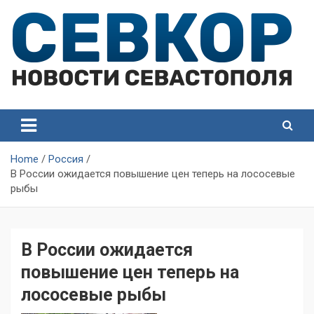
Skip
to
content
СевКор — Самые главные и актуальные новости
СевКор — Новости
Севастополя
Севастополя
Home
Россия
В России ожидается повышение цен теперь на лососевые
рыбы
В России ожидается
повышение цен теперь на
лососевые рыбы