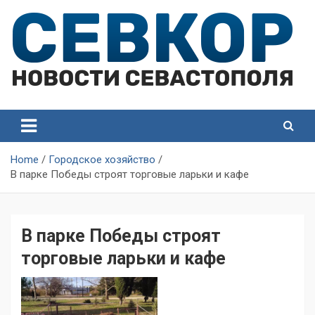
Skip
to
content
СевКор — Самые главные и актуальные новости
СевКор — Новости
Севастополя
Севастополя
Home
Городское хозяйство
В парке Победы строят торговые ларьки и кафе
В парке Победы строят
торговые ларьки и кафе