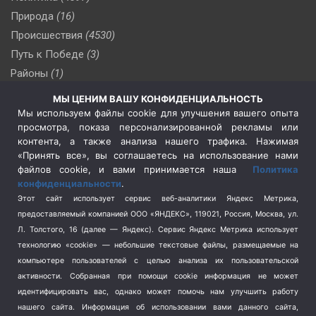
Природа
(16)
Происшествия
(4530)
Путь к Победе
(3)
Районы
(1)
Россия
(510)
МЫ ЦЕНИМ ВАШУ КОНФИДЕНЦИАЛЬНОСТЬ
Сельское хозяйство
(3)
Мы используем файлы cookie для улучшения вашего опыта
просмотра, показа персонализированной рекламы или
Социальная политика
(3)
контента, а также анализа нашего трафика. Нажимая
Спецоперация в Украине
(657)
«Принять все», вы соглашаетесь на использование нами
Спецоперация на Украине
(404)
файлов cookie, и вами принимается наша
Политика
конфиденциальности
.
Спорт
(740)
Этот сайт использует сервис веб-аналитики Яндекс Метрика,
Тема недели
(210)
предоставляемый компанией ООО «ЯНДЕКС», 119021, Россия, Москва, ул.
Терроризм
(1)
Л. Толстого, 16 (далее — Яндекс). Сервис Яндекс Метрика использует
Транспорт
(262)
технологию «cookie» — небольшие текстовые файлы, размещаемые на
компьютере пользователей с целью анализа их пользовательской
Туризм
(178)
активности.
Собранная при помощи cookie информация не может
Флот
(76)
идентифицировать вас, однако может помочь нам улучшить работу
Цены
(2)
нашего сайта. Информация об использовании вами данного сайта,