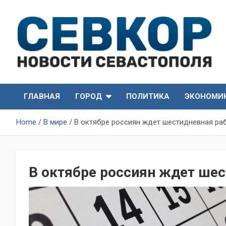
Skip
to
content
СевКор — Самые главные и актуальные новости
СевКор — Новости
Севастополя
ГЛАВНАЯ
ГОРОД
ПОЛИТИКА
ЭКОНОМИ
Севастополя
Home
В мире
В октябре россиян ждет шестидневная ра
В октябре россиян ждет ше