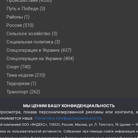
Происшествия
(4530)
Путь к Победе
(3)
Районы
(1)
Россия
(510)
Сельское хозяйство
(3)
Социальная политика
(3)
Спецоперация в Украине
(657)
Спецоперация на Украине
(404)
Спорт
(740)
Тема недели
(210)
Терроризм
(1)
Транспорт
(262)
Туризм
(178)
МЫ ЦЕНИМ ВАШУ КОНФИДЕНЦИАЛЬНОСТЬ
Флот
(76)
росмотра, показа персонализированной рекламы или контента, а
Цены
(2)
принимается наша
Политика конфиденциальности
.
Школа и спорт
(2)
й компанией ООО «ЯНДЕКС», 119021, Россия, Москва, ул. Л. Толстого, 16 (далее — 
за их пользовательской активности.
Собранная при помощи cookie информация 
Экология
(8)