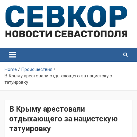
Skip
to
content
СевКор — Самые главные и актуальные новости
СевКор — Новости
Севастополя
Севастополя
Home
Происшествия
В Крыму арестовали отдыхающего за нацистскую
татуировку
В Крыму арестовали
отдыхающего за нацистскую
татуировку