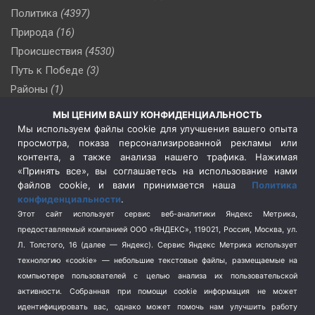
Политика
(4397)
Природа
(16)
Происшествия
(4530)
Путь к Победе
(3)
Районы
(1)
Россия
(510)
МЫ ЦЕНИМ ВАШУ КОНФИДЕНЦИАЛЬНОСТЬ
Сельское хозяйство
(3)
Мы используем файлы cookie для улучшения вашего опыта
просмотра, показа персонализированной рекламы или
Социальная политика
(3)
контента, а также анализа нашего трафика. Нажимая
Спецоперация в Украине
(657)
«Принять все», вы соглашаетесь на использование нами
Спецоперация на Украине
(404)
файлов cookie, и вами принимается наша
Политика
конфиденциальности
.
Спорт
(740)
Этот сайт использует сервис веб-аналитики Яндекс Метрика,
Тема недели
(210)
предоставляемый компанией ООО «ЯНДЕКС», 119021, Россия, Москва, ул.
Терроризм
(1)
Л. Толстого, 16 (далее — Яндекс). Сервис Яндекс Метрика использует
Транспорт
(262)
технологию «cookie» — небольшие текстовые файлы, размещаемые на
компьютере пользователей с целью анализа их пользовательской
Туризм
(178)
активности.
Собранная при помощи cookie информация не может
Флот
(76)
идентифицировать вас, однако может помочь нам улучшить работу