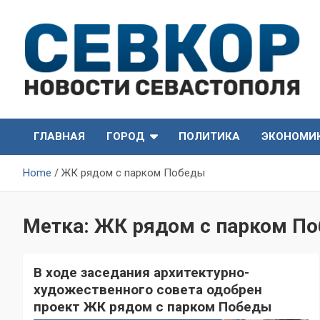
Skip
to
content
СевКор — Самые главные и актуальные новости
СевКор — Новости
Севастополя
ГЛАВНАЯ
ГОРОД
ПОЛИТИКА
ЭКОНОМИ
Севастополя
Home
ЖК рядом с парком Победы
Метка:
ЖК рядом с парком П
В ходе заседания архитектурно-
художественного совета одобрен
проект ЖК рядом с парком Победы