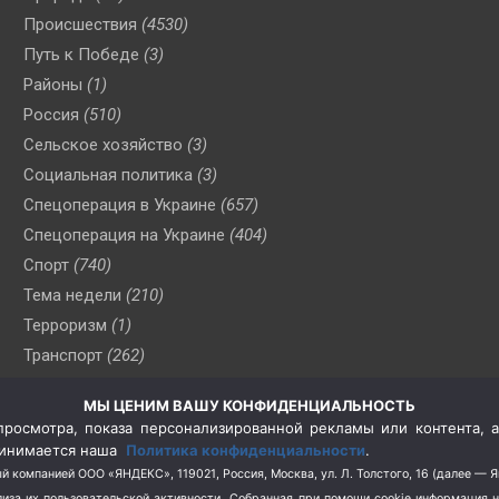
Происшествия
(4530)
Путь к Победе
(3)
Районы
(1)
Россия
(510)
Сельское хозяйство
(3)
Социальная политика
(3)
Спецоперация в Украине
(657)
Спецоперация на Украине
(404)
Спорт
(740)
Тема недели
(210)
Терроризм
(1)
Транспорт
(262)
Туризм
(178)
МЫ ЦЕНИМ ВАШУ КОНФИДЕНЦИАЛЬНОСТЬ
Флот
(76)
росмотра, показа персонализированной рекламы или контента, а
Цены
(2)
принимается наша
Политика конфиденциальности
.
Школа и спорт
(2)
й компанией ООО «ЯНДЕКС», 119021, Россия, Москва, ул. Л. Толстого, 16 (далее — 
за их пользовательской активности.
Собранная при помощи cookie информация 