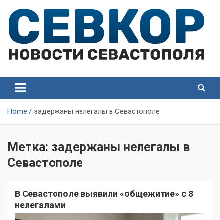
Skip
to
content
СевКор — Самые главные и актуальные новости
СевКор — Новости
Севастополя
Севастополя
Home
задержаны нелегалы в Севастополе
Метка:
задержаны нелегалы в
Севастополе
В Севастополе выявили «общежитие» с 8
нелегалами