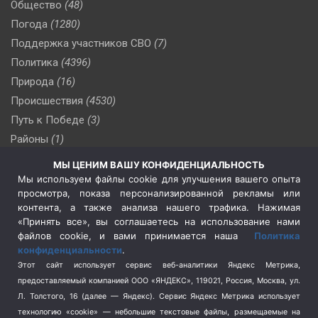
Общество
(48)
Погода
(1280)
Поддержка участников СВО
(7)
Политика
(4396)
Природа
(16)
Происшествия
(4530)
Путь к Победе
(3)
Районы
(1)
Россия
(510)
МЫ ЦЕНИМ ВАШУ КОНФИДЕНЦИАЛЬНОСТЬ
Сельское хозяйство
(3)
Мы используем файлы cookie для улучшения вашего опыта
просмотра, показа персонализированной рекламы или
Социальная политика
(3)
контента, а также анализа нашего трафика. Нажимая
Спецоперация в Украине
(657)
«Принять все», вы соглашаетесь на использование нами
Спецоперация на Украине
(404)
файлов cookie, и вами принимается наша
Политика
конфиденциальности
.
Спорт
(740)
Этот сайт использует сервис веб-аналитики Яндекс Метрика,
Тема недели
(210)
предоставляемый компанией ООО «ЯНДЕКС», 119021, Россия, Москва, ул.
Терроризм
(1)
Л. Толстого, 16 (далее — Яндекс). Сервис Яндекс Метрика использует
Транспорт
(262)
технологию «cookie» — небольшие текстовые файлы, размещаемые на