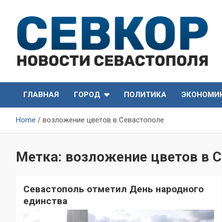
Skip
to
content
СевКор — Самые главные и актуальные новости
СевКор — Новости
Севастополя
ГЛАВНАЯ
ГОРОД
ПОЛИТИКА
ЭКОНОМИ
Севастополя
Home
возложение цветов в Севастополе
Метка:
возложение цветов в 
Севастополь отметил День народного
единства