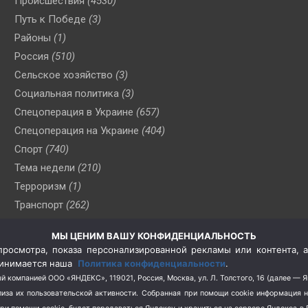
Происшествия
(4530)
Путь к Победе
(3)
Районы
(1)
Россия
(510)
Сельское хозяйство
(3)
Социальная политика
(3)
Спецоперация в Украине
(657)
Спецоперация на Украине
(404)
Спорт
(740)
Тема недели
(210)
Терроризм
(1)
Транспорт
(262)
Туризм
(178)
МЫ ЦЕНИМ ВАШУ КОНФИДЕНЦИАЛЬНОСТЬ
Флот
(76)
росмотра, показа персонализированной рекламы или контента, а
Цены
(2)
принимается наша
Политика конфиденциальности
.
Школа и спорт
(2)
й компанией ООО «ЯНДЕКС», 119021, Россия, Москва, ул. Л. Толстого, 16 (далее — 
за их пользовательской активности.
Собранная при помощи cookie информация 
Экология
(8)