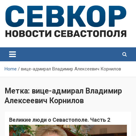
Skip
to
content
СевКор — Самые главные и актуальные новости
СевКор — Новости
Севастополя
Севастополя
Home
вице-адмирал Владимир Алексеевич Корнилов
Метка:
вице-адмирал Владимир
Алексеевич Корнилов
Великие люди о Севастополе. Часть 2