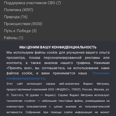
Поддержка участников СВО
(7)
Политика
(4397)
Природа
(16)
Происшествия
(4530)
Путь к Победе
(3)
Районы
(1)
Россия
(510)
МЫ ЦЕНИМ ВАШУ КОНФИДЕНЦИАЛЬНОСТЬ
Сельское хозяйство
(3)
Мы используем файлы cookie для улучшения вашего опыта
просмотра, показа персонализированной рекламы или
Социальная политика
(3)
контента, а также анализа нашего трафика. Нажимая
Спецоперация в Украине
(657)
«Принять все», вы соглашаетесь на использование нами
Спецоперация на Украине
(404)
файлов cookie, и вами принимается наша
Политика
конфиденциальности
.
Спорт
(740)
Этот сайт использует сервис веб-аналитики Яндекс Метрика,
Тема недели
(210)
предоставляемый компанией ООО «ЯНДЕКС», 119021, Россия, Москва, ул.
Терроризм
(1)
Л. Толстого, 16 (далее — Яндекс). Сервис Яндекс Метрика использует
Транспорт
(262)
технологию «cookie» — небольшие текстовые файлы, размещаемые на
компьютере пользователей с целью анализа их пользовательской
Туризм
(178)
активности.
Собранная при помощи cookie информация не может
Флот
(76)